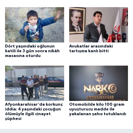
Dört yaşındaki oğlunun
Avukatlar arasındaki
katili ile 3 gün sonra nikâh
tartışma kanlı bitti
masasına oturdu
Afyonkarahisar'da korkunç
Otomobilde kilo 100 gram
iddia: 4 yaşındaki çocuğun
uyuşturucu madde ile
ölümüyle ilgili cinayet
yakalanan şahıs tutuklandı
şüphesi