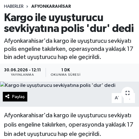
HABERLER
AFYONKARAHISAR
Sağlık
Kargo ile uyuşturucu
sevkiyatına polis 'dur' dedi
Spor
Afyonkarahisar'da kargo ile uyuşturucu sevkiyatı
Teknoloji
polis engeline takılırken, operasyonda yaklaşık 17
bin adet uyuşturucu hap ele geçirildi.
Yaşam
30.06.2026 - 12:11
1 DK
YAYINLANMA
OKUNMA SÜRESI
Paylaş
-
+
A
A
Afyonkarahisar'da kargo ile uyuşturucu sevkiyatı
polis engeline takılırken, operasyonda yaklaşık 17
bin adet uyuşturucu hap ele geçirildi.