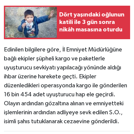
Dört yaşındaki oğlunun
katili ile 3 gün sonra
nikâh masasına oturdu
Edinilen bilgilere göre, İl Emniyet Müdürlüğüne
bağlı ekipler şüpheli kargo ve paketlerle
uyuşturucu sevkiyatı yapılacağı yönünde aldığı
ihbar üzerine harekete geçti. Ekipler
düzenledikleri operasyonda kargo ile gönderilen
16 bin 454 adet uyuşturucu hap ele geçirdi.
Olayın ardından gözaltına alınan ve emniyetteki
işlemlerinin ardından adliyeye sevk edilen S.O.,
isimli şahıs tutuklanarak cezaevine gönderildi.