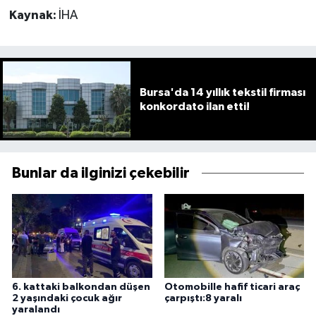
Kaynak:
İHA
Bursa'da 14 yıllık tekstil firması
konkordato ilan etti!
Bunlar da ilginizi çekebilir
6. kattaki balkondan düşen
Otomobille hafif ticari araç
2 yaşındaki çocuk ağır
çarpıştı:8 yaralı
yaralandı