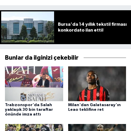
Bursa'da 14 yıllık tekstil firması
konkordato ilan etti!
Bunlar da ilginizi çekebilir
Trabzonspor'da Salah
Milan'dan Galatasaray'ın
yaklaşık 30 bin taraftar
Leao teklifine ret
önünde imza attı