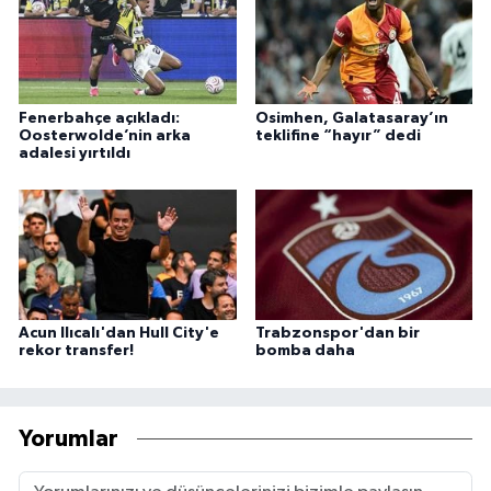
Fenerbahçe açıkladı:
Osimhen, Galatasaray’ın
Oosterwolde’nin arka
teklifine “hayır” dedi
adalesi yırtıldı
Acun Ilıcalı'dan Hull City'e
Trabzonspor'dan bir
rekor transfer!
bomba daha
Yorumlar