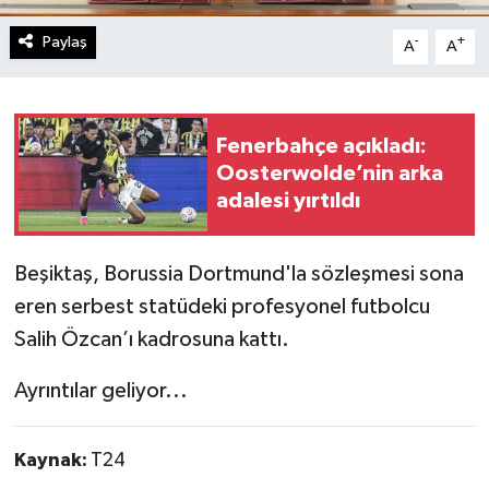
Paylaş
-
+
A
A
Fenerbahçe açıkladı:
Oosterwolde’nin arka
adalesi yırtıldı
Beşiktaş, Borussia Dortmund'la sözleşmesi sona
eren serbest statüdeki profesyonel futbolcu
Salih Özcan’ı kadrosuna kattı.
Ayrıntılar geliyor...
Kaynak:
T24