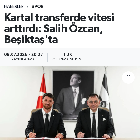
HABERLER
SPOR
Sağlık
Kartal transferde vitesi
arttırdı: Salih Özcan,
Spor
Beşiktaş'ta
Teknoloji
09.07.2026 - 20:27
1 DK
Yaşam
YAYINLANMA
OKUNMA SÜRESI