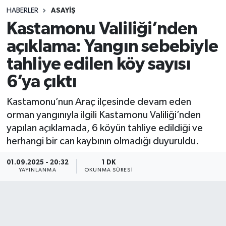
HABERLER
ASAYIŞ
Sağlık
Kastamonu Valiliği’nden
açıklama: Yangın sebebiyle
Spor
tahliye edilen köy sayısı
Teknoloji
6’ya çıktı
Yaşam
Kastamonu’nun Araç ilçesinde devam eden
orman yangınıyla ilgili Kastamonu Valiliği’nden
yapılan açıklamada, 6 köyün tahliye edildiği ve
herhangi bir can kaybının olmadığı duyuruldu.
01.09.2025 - 20:32
1 DK
YAYINLANMA
OKUNMA SÜRESI