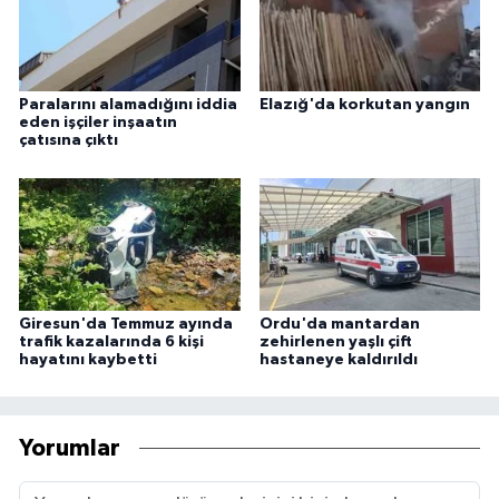
Paralarını alamadığını iddia
Elazığ'da korkutan yangın
eden işçiler inşaatın
çatısına çıktı
Giresun'da Temmuz ayında
Ordu'da mantardan
trafik kazalarında 6 kişi
zehirlenen yaşlı çift
hayatını kaybetti
hastaneye kaldırıldı
Yorumlar