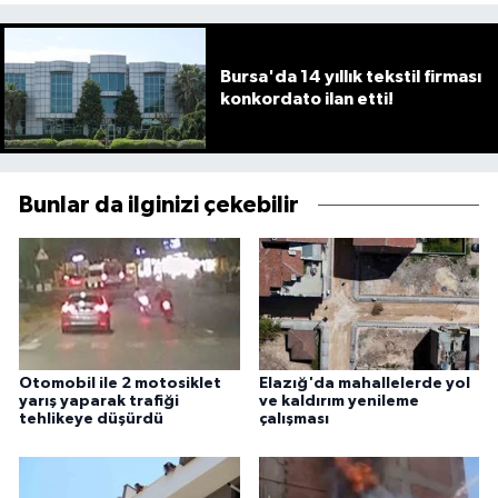
Bursa'da 14 yıllık tekstil firması
konkordato ilan etti!
Bunlar da ilginizi çekebilir
Otomobil ile 2 motosiklet
Elazığ'da mahallelerde yol
yarış yaparak trafiği
ve kaldırım yenileme
tehlikeye düşürdü
çalışması