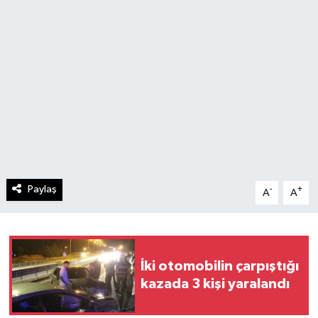
Paylaş
-
+
A
A
İki otomobilin çarpıştığı
kazada 3 kişi yaralandı