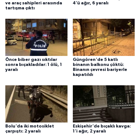
ve araç sahipleri arasında
4'ü ağır, 6 yaralı
tartışma çıktı
Önce biber gazı sıktılar
Güngören'de 5 katlı
sonra bıçakladılar: 1 ölü, 1
binanın balkonu çöktü:
yaralı
Binanın çevresi bariyerle
kapatıldı
Bolu'da iki motosiklet
Eskişehir'de bıçaklı kavga:
çarpıştı: 2 yaralı
1'i ağır, 2 yaralı