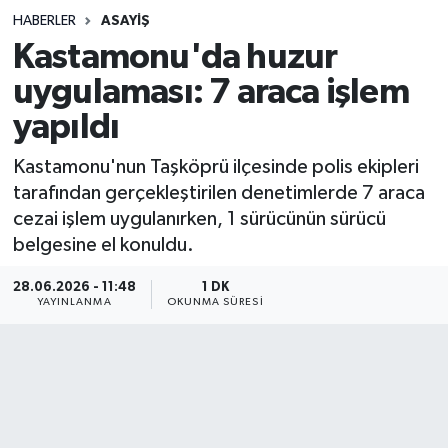
HABERLER
ASAYIŞ
Sağlık
Kastamonu'da huzur
uygulaması: 7 araca işlem
Spor
yapıldı
Teknoloji
Kastamonu'nun Taşköprü ilçesinde polis ekipleri
Yaşam
tarafından gerçekleştirilen denetimlerde 7 araca
cezai işlem uygulanırken, 1 sürücünün sürücü
belgesine el konuldu.
28.06.2026 - 11:48
1 DK
YAYINLANMA
OKUNMA SÜRESI