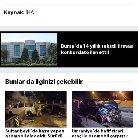
Kaynak:
İHA
Bursa'da 14 yıllık tekstil firması
konkordato ilan etti!
Bunlar da ilginizi çekebilir
Sultanbeyli'de kaza yapan
Ümraniye'de hafif ticari
otomobil alev aldı: Sürücü
araç ile otomobil çarpıştı: