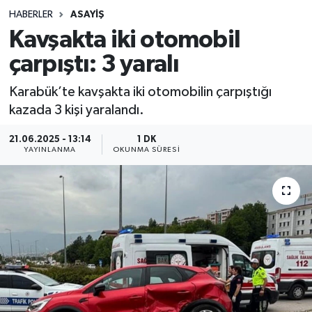
HABERLER
ASAYIŞ
Sağlık
Kavşakta iki otomobil
çarpıştı: 3 yaralı
Spor
Karabük’te kavşakta iki otomobilin çarpıştığı
Teknoloji
kazada 3 kişi yaralandı.
Yaşam
21.06.2025 - 13:14
1 DK
YAYINLANMA
OKUNMA SÜRESI