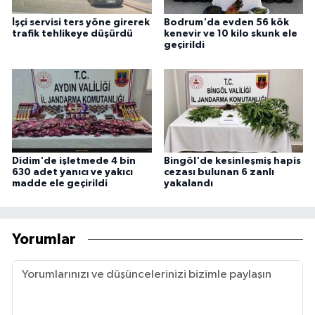
İşçi servisi ters yöne girerek
Bodrum'da evden 56 kök
trafik tehlikeye düşürdü
kenevir ve 10 kilo skunk ele
geçirildi
Didim'de işletmede 4 bin
Bingöl'de kesinleşmiş hapis
630 adet yanıcı ve yakıcı
cezası bulunan 6 zanlı
madde ele geçirildi
yakalandı
Yorumlar