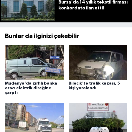
Bursa'da 14 yıllık tekstil firması
konkordato ilan etti!
Bunlar da ilginizi çekebilir
Mudanya'da zırhlı banka
Bilecik'te trafik kazası, 5
aracı elektrik direğine
kişi yaralandı
çarptı