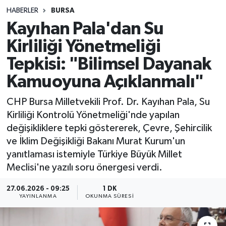
HABERLER
BURSA
Sağlık
Kayıhan Pala'dan Su
Kirliliği Yönetmeliği
Spor
Tepkisi: "Bilimsel Dayanak
Teknoloji
Kamuoyuna Açıklanmalı"
Yaşam
CHP Bursa Milletvekili Prof. Dr. Kayıhan Pala, Su
Kirliliği Kontrolü Yönetmeliği'nde yapılan
değişikliklere tepki göstererek, Çevre, Şehircilik
ve İklim Değişikliği Bakanı Murat Kurum'un
yanıtlaması istemiyle Türkiye Büyük Millet
Meclisi'ne yazılı soru önergesi verdi.
27.06.2026 - 09:25
1 DK
YAYINLANMA
OKUNMA SÜRESI