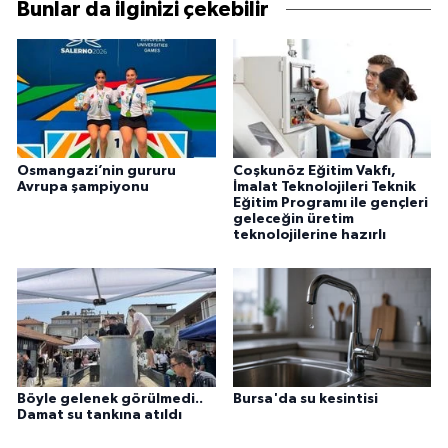
Bunlar da ilginizi çekebilir
Osmangazi’nin gururu
Coşkunöz Eğitim Vakfı,
Avrupa şampiyonu
İmalat Teknolojileri Teknik
Eğitim Programı ile gençleri
geleceğin üretim
teknolojilerine hazırlı
Böyle gelenek görülmedi..
Bursa'da su kesintisi
Damat su tankına atıldı