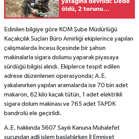
yatağına devrildi: Dede
öldü, 2 torunu
yaralandı
Edinilen bilgiye göre KOM Şube Müdürlüğü
Kaçakçılık Suçları Büro Amirliği ekiplerince yapılan
çalışmalarda İncesu ilçesinde bir şahsın
makinalarla sigara dolumu yaparak piyasaya
sürdüğü bilgisi alındı. Ekiplerce tespit edilen
adrese düzenlenen operasyonda; A.E.
yakalanırken yapılan aramalarda ise 70 bin adet
makaron, 62 kilo kaçak tütün, 1 adet elektrikli
sigara dolum makinası ve 765 adet TAPDK
bandrolü ele geçirildi.
A.E. hakkında 5607 Sayılı Kanuna Muhalefet
suçundan adli işlem başlatılırken İl Emniyet