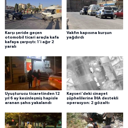
Karşı şeride geçen
Vakfın kapısına kurşun
otomobil ticari araçla kafa
yağdırdı
kafaya çarpıştı: 1'i ağır 2
yaralı
Uyuşturucu ticaretinden 12
Kayseri'deki cinayet
yıl 6 ay kesinleşmiş hapisle
şüphelilerine İHA destekli
aranan şahıs yakalandı
operasyon: 2 gözaltı