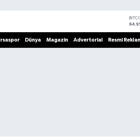
BITC
64.9
DOL
47,7
rsaspor
Dünya
Magazin
Advertorial
Resmi Rekla
EUR
55,2
STER
64,4
GRAM
6660
BİST
13.7