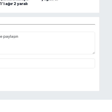
1'i ağır 2 yaralı