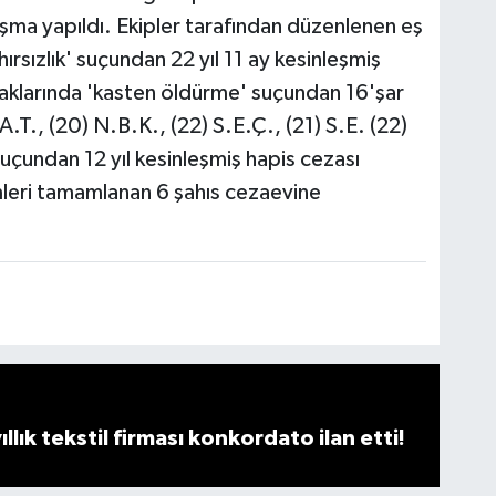
ışma yapıldı. Ekipler tarafından düzenlenen eş
rsızlık' suçundan 22 yıl 11 ay kesinleşmiş
haklarında 'kasten öldürme' suçundan 16'şar
A.T., (20) N.B.K., (22) S.E.Ç., (21) S.E. (22)
uçundan 12 yıl kesinleşmiş hapis cezası
mleri tamamlanan 6 şahıs cezaevine
llık tekstil firması konkordato ilan etti!