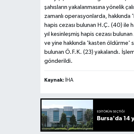
şahısların yakalanmasına yönelik çal
zamanlı operasyonlarda, hakkında 'hı
hapis cezası bulunan H.Ç. (40) ile 
yıl kesinleşmiş hapis cezası bulunan 
ve yine hakkında 'kasten öldürme' s
bulunan Ö.F.K. (23) yakalandı. İşle
gönderildi.
Kaynak:
İHA
EDITÖRÜN SEÇTIĞI
Bursa'da 14 yı