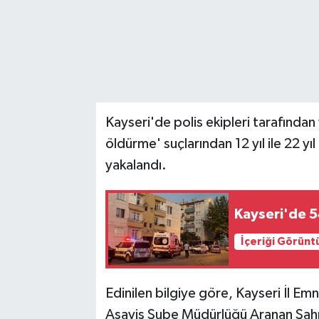
Kayseri'de polis ekipleri tarafından 
öldürme' suçlarından 12 yıl ile 22 yı
yakalandı.
Kayseri'de 5
İçeriği Görünt
Edinilen bilgiye göre, Kayseri İl E
Asayiş Şube Müdürlüğü Aranan Şahısl