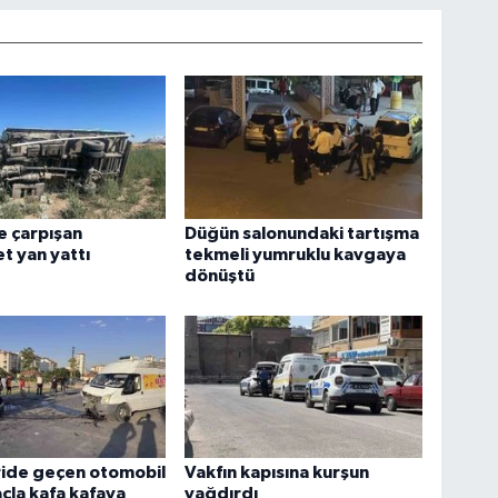
e çarpışan
Düğün salonundaki tartışma
 yan yattı
tekmeli yumruklu kavgaya
dönüştü
ride geçen otomobil
Vakfın kapısına kurşun
açla kafa kafaya
yağdırdı