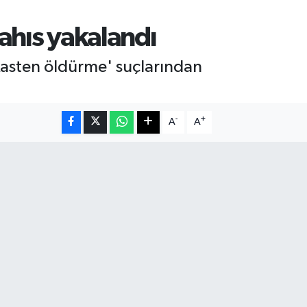
şahıs yakalandı
 'kasten öldürme' suçlarından
-
+
A
A