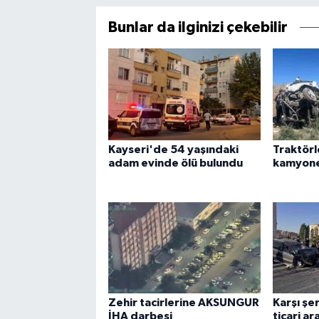
Bunlar da ilginizi çekebilir
Kayseri'de 54 yaşındaki
Traktörl
adam evinde ölü bulundu
kamyonet
Zehir tacirlerine AKSUNGUR
Karşı şe
İHA darbesi
ticari ar