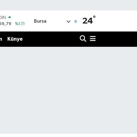
°
OIN
24
Bursa
59,79
%1.11
AR
436
%0.18
m
Künye
O
510
%0.32
LİN
811
%0.38
 ALTIN
.55
%0.03
100
79
%-14