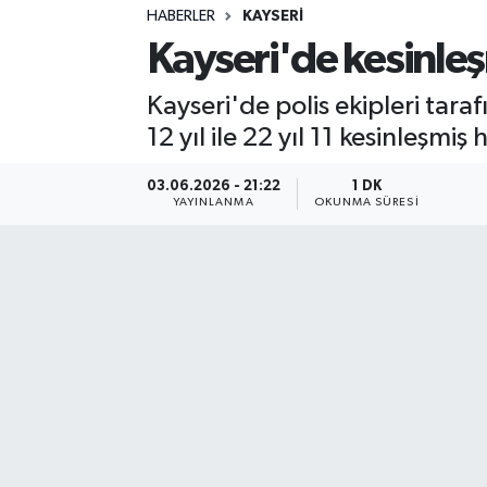
HABERLER
KAYSERI
Sağlık
Kayseri'de kesinleş
Spor
Kayseri'de polis ekipleri tara
12 yıl ile 22 yıl 11 kesinleşmi
Teknoloji
03.06.2026 - 21:22
1 DK
Yaşam
YAYINLANMA
OKUNMA SÜRESI