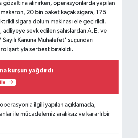
s gözaltına alınırken, operasyonlarda yapılan
 makaron, 20 bin paket kaçak sigara, 175
trikli sigara dolum makinası ele geçirildi.
 adliyeye sevk edilen şahıslardan A.E. ve
7 Sayılı Kanuna Muhalefet' suçundan
rol şartıyla serbest bırakıldı.
ına kurşun yağdırdı
üle
perasyonla ilgili yapılan açıklamada,
lar ile mücadelemiz aralıksız ve kararlı bir