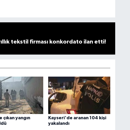
llık tekstil firması konkordato ilan etti!
e çıkan yangın
Kayseri'de aranan 104 kişi
ldü
yakalandı