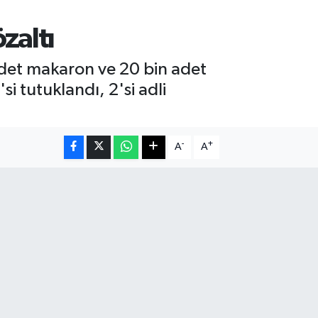
zaltı
adet makaron ve 20 bin adet
i tutuklandı, 2'si adli
-
+
A
A