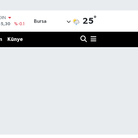
°
OIN
25
Bursa
15,30
%-0.1
AR
436
%0.18
m
Künye
O
510
%0.32
LİN
811
%0.38
 ALTIN
.55
%0
100
79
%-14