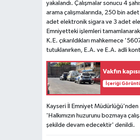
yakalandı. Çalışmalar sonucu 4 şahı
arama çalışmalarında, 250 bin adet
adet elektronik sigara ve 3 adet elek
Emniyetteki işlemleri tamamlanarak,
K.E. çıkarıldıkları mahkemece '560
tutuklanırken, E.A. ve E.A. adli kont
Vakfın kapıs
İçeriği Görünt
Kayseri İl Emniyet Müdürlüğü'nden o
'Halkımızın huzurunu bozmaya çalışan
şekilde devam edecektir' denildi.