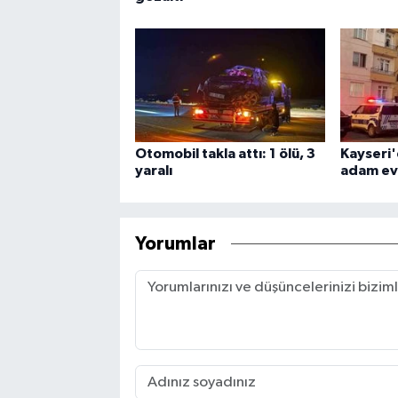
Otomobil takla attı: 1 ölü, 3
Kayseri'
yaralı
adam ev
Yorumlar