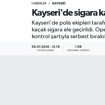
HABERLER
KAYSERI
Sağlık
Kayseri'de sigara k
Spor
Kayseri'de polis ekipleri ta
kaçak sigara ele geçirildi. Op
Teknoloji
kontrol şartıyla serbest bırakı
Yaşam
09.07.2026 - 21:19
1 DK
YAYINLANMA
OKUNMA SÜRESI