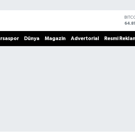
BITC
64.8
DOL
47,7
rsaspor
Dünya
Magazin
Advertorial
Resmi Rekla
EUR
55,2
STER
64,4
GRAM
6660
BİST
13.7