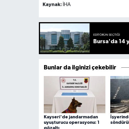
Kaynak:
İHA
EDITÖRÜN SEÇTIĞI
Bursa'da 14 yı
Bunlar da ilginizi çekebilir
Kayseri'de jandarmadan
İşyerind
uyuşturucu operasyonu: 1
söndürü
gözaltı