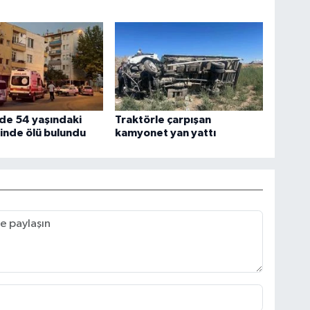
de 54 yaşındaki
Traktörle çarpışan
inde ölü bulundu
kamyonet yan yattı