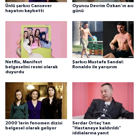
Ünlü şarkıcı Cansever
Oyuncu Devrim Özkan'ın acı
hayatını kaybetti
günü
Netflix, Manifest
Şarkıcı Mustafa Sandal:
belgeselini resmi olarak
Ronaldo ile yarışırım
duyurdu
2000'lerin fenomen dizisi
Serdar Ortaç'tan
belgesel olarak geliyor
"Hastaneye kaldırıldı"
iddialarına yanıt