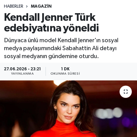
HABERLER
MAGAZIN
Sağlık
Kendall Jenner Türk
edebiyatına yöneldi
Spor
Dünyaca ünlü model Kendall Jenner'ın sosyal
Teknoloji
medya paylaşımındaki Sabahattin Ali detayı
sosyal medyanın gündemine oturdu.
Yaşam
27.06.2026 - 23:21
1 DK
YAYINLANMA
OKUNMA SÜRESI