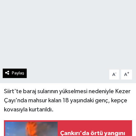
Paylaş
-
+
A
A
Siirt'te baraj sularının yükselmesi nedeniyle Kezer
Çayı'nda mahsur kalan 18 yaşındaki genç, kepçe
kovasıyla kurtarıldı.
Çankırı'da örtü yangını