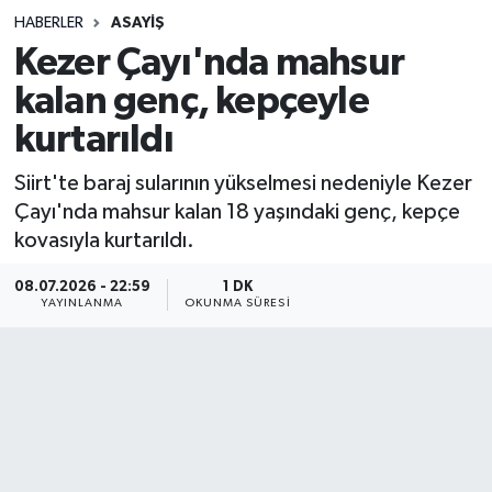
HABERLER
ASAYIŞ
Sağlık
Kezer Çayı'nda mahsur
kalan genç, kepçeyle
Spor
kurtarıldı
Teknoloji
Siirt'te baraj sularının yükselmesi nedeniyle Kezer
Yaşam
Çayı'nda mahsur kalan 18 yaşındaki genç, kepçe
kovasıyla kurtarıldı.
08.07.2026 - 22:59
1 DK
YAYINLANMA
OKUNMA SÜRESI