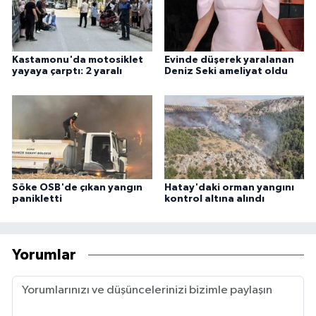
Kastamonu'da motosiklet
Evinde düşerek yaralanan
yayaya çarptı: 2 yaralı
Deniz Seki ameliyat oldu
Söke OSB'de çıkan yangın
Hatay'daki orman yangını
panikletti
kontrol altına alındı
Yorumlar