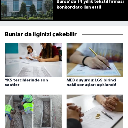
Bursa'da 14 yıllık tekstil firması
konkordato ilan etti!
Bunlar da ilginizi çekebilir
YKS tercihlerinde son
MEB duyurdu: LGS birinci
saatler
nakil sonuçları açıklandı!