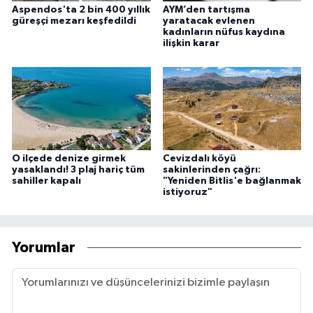
Aspendos'ta 2 bin 400 yıllık
AYM’den tartışma
güreşçi mezarı keşfedildi
yaratacak evlenen
kadınların nüfus kaydına
ilişkin karar
O ilçede denize girmek
Cevizdalı köyü
yasaklandı! 3 plaj hariç tüm
sakinlerinden çağrı:
sahiller kapalı
"Yeniden Bitlis'e bağlanmak
istiyoruz"
Yorumlar