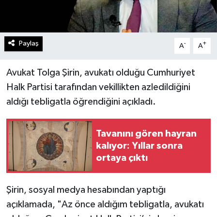
Paylaş
-
+
A
A
Avukat Tolga Şirin, avukatı olduğu Cumhuriyet
Halk Partisi tarafından vekillikten azledildiğini
aldığı tebligatla öğrendiğini açıkladı.
Tavanını gören hayran
kalıyor: Yıllar sonra
ortaya çıktı
Şirin, sosyal medya hesabından yaptığı
açıklamada, "Az önce aldığım tebligatla, avukatı