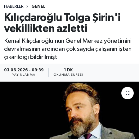
HABERLER
GENEL
Sağlık
Kılıçdaroğlu Tolga Şirin'i
vekillikten azletti
Spor
Kemal Kılıçdaroğlu'nun Genel Merkez yönetimini
Teknoloji
devralmasının ardından çok sayıda çalışanın işten
çıkarıldığı bildirilmişti
Yaşam
03.06.2026 - 09:39
1 DK
YAYINLANMA
OKUNMA SÜRESI