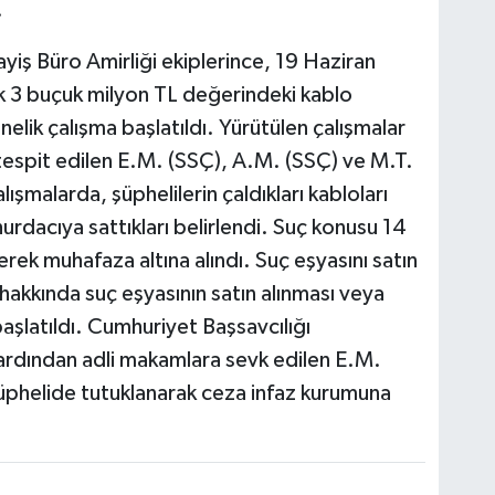
.
yiş Büro Amirliği ekiplerince, 19 Haziran
k 3 buçuk milyon TL değerindeki kablo
önelik çalışma başlatıldı. Yürütülen çalışmalar
 tespit edilen E.M. (SSÇ), A.M. (SSÇ) ve M.T.
alışmalarda, şüphelilerin çaldıkları kabloları
 hurdacıya sattıkları belirlendi. Suç konusu 14
rek muhafaza altına alındı. Suç eşyasını satın
s hakkında suç eşyasının satın alınması veya
aşlatıldı. Cumhuriyet Başsavcılığı
 ardından adli makamlara sevk edilen E.M.
şüphelide tutuklanarak ceza infaz kurumuna