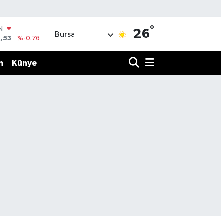
°
IN
26
Bursa
,53
%-0.76
R
69
%0.17
m
Künye
65
%0.01
N
7
%0.02
ALTIN
1
%1.44
0
%64