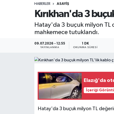
HABERLER
ASAYIŞ
Sağlık
Kırıkhan'da 3 buçuk 
Spor
Hatay'da 3 buçuk milyon TL d
mahkemece tutuklandı.
Teknoloji
09.07.2026 - 12:55
1 DK
Yaşam
YAYINLANMA
OKUNMA SÜRESI
Elazığ'da oto
İçeriği Görünt
Hatay'da 3 buçuk milyon TL değerind