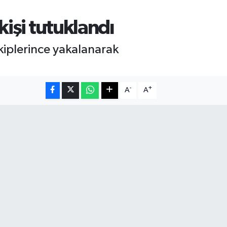
kişi tutuklandı
kiplerince yakalanarak
-
+
A
A