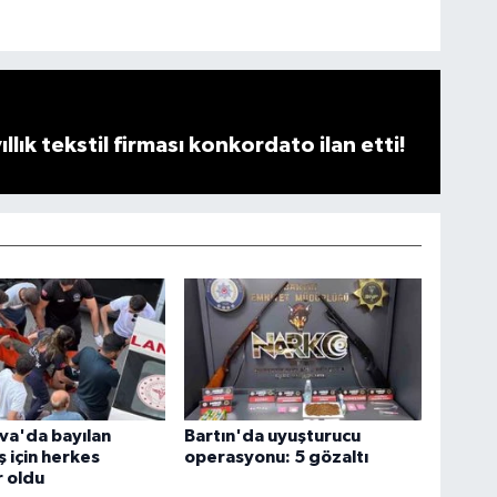
llık tekstil firması konkordato ilan etti!
va'da bayılan
Bartın'da uyuşturucu
 için herkes
operasyonu: 5 gözaltı
 oldu