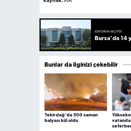
Kaynak:
İHA
EDITÖRÜN SEÇTIĞI
Bursa'da 14 yı
Bunlar da ilginizi çekebilir
Tekirdağ'da 500 saman
Yükseko
balyası kül oldu
vatandaş
seferber