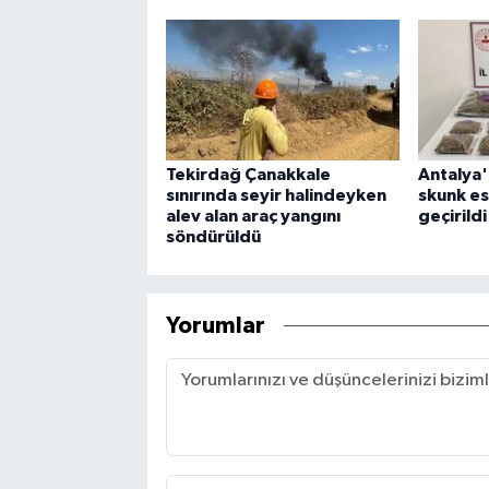
Tekirdağ Çanakkale
Antalya'
sınırında seyir halindeyken
skunk es
alev alan araç yangını
geçirildi
söndürüldü
Yorumlar