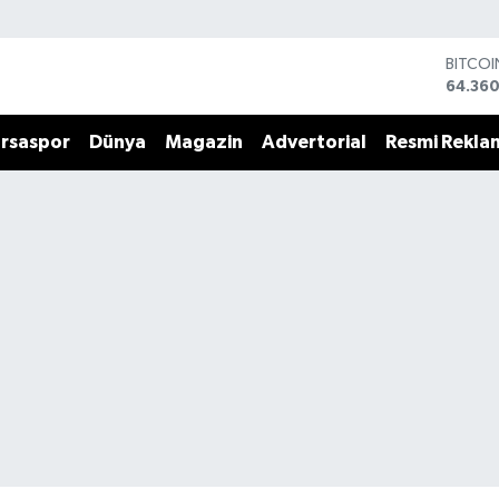
BITCO
64.360
DOLA
47,70
rsaspor
Dünya
Magazin
Advertorial
Resmi Rekla
EURO
55,02
STERLİ
64,189
GRAM 
6574.8
BİST10
13.887