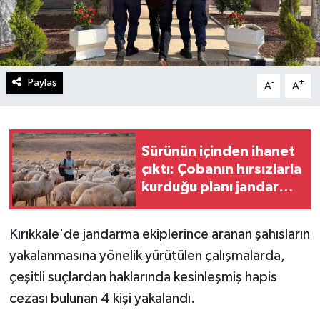
Paylaş
-
+
A
A
Sürünün içinden ihanet
çıktı: Çobanın hırsızlarla
kurduğu planı jandarma
deşifre etti
Kırıkkale'de jandarma ekiplerince aranan şahısların
yakalanmasına yönelik yürütülen çalışmalarda,
çeşitli suçlardan haklarında kesinleşmiş hapis
cezası bulunan 4 kişi yakalandı.