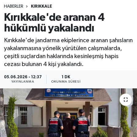
HABERLER
KIRIKKALE
Sağlık
Kırıkkale'de aranan 4
hükümlü yakalandı
Spor
Kırıkkale'de jandarma ekiplerince aranan şahısların
Teknoloji
yakalanmasına yönelik yürütülen çalışmalarda,
çeşitli suçlardan haklarında kesinleşmiş hapis
Yaşam
cezası bulunan 4 kişi yakalandı.
05.06.2026 - 12:37
1 DK
YAYINLANMA
OKUNMA SÜRESI