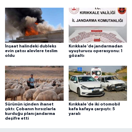
İnşaat halindeki dubleks
Kırıkkale'de jandarmadan
evin çatısı alevlere teslim
uyuşturucu operasyonu: 1
oldu
gözaltı
Sürünün içinden ihanet
Kırıkkale'de iki otomobil
çıktı: Çobanın hırsızlarla
kafa kafaya çarpıştı: 5
kurduğu planı jandarma
yaralı
deşifre etti