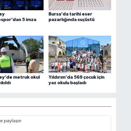
ey
Bursa’da tarihi eser
espor’dan 5 imza
pazarlığında suçüstü
ey’de metruk okul
Yıldırım’da 569 çocuk için
ıkıldı
yaz okulu başladı