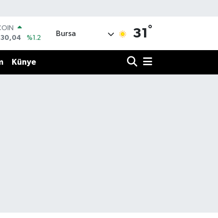
°
COIN
31
Bursa
130,04
%1.2
LAR
7069
%0.17
m
Künye
RO
0265
%0.01
RLİN
1897
%0.02
M ALTIN
8.49
%2.12
T100
887
%64