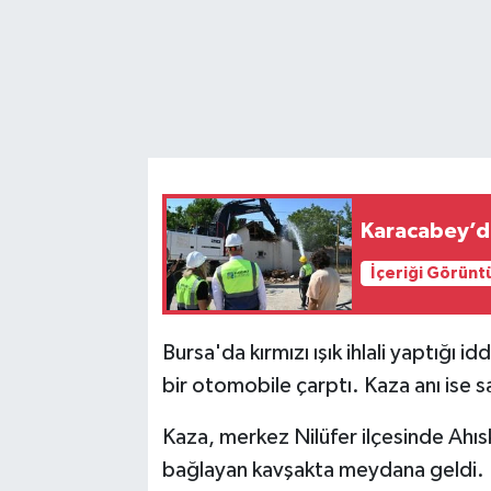
Karacabey’de
İçeriği Görünt
Bursa'da kırmızı ışık ihlali yaptığı
bir otomobile çarptı. Kaza anı ise s
Kaza, merkez Nilüfer ilçesinde Ahısk
bağlayan kavşakta meydana geldi. İdd