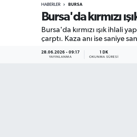
HABERLER
BURSA
Sağlık
Bursa'da kırmızı ışı
Spor
Bursa'da kırmızı ışık ihlali y
çarptı. Kaza anı ise saniye sa
Teknoloji
28.06.2026 - 09:17
1 DK
Yaşam
YAYINLANMA
OKUNMA SÜRESI