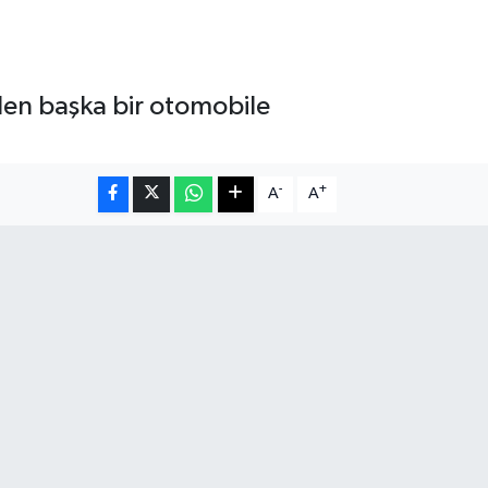
eden başka bir otomobile
-
+
A
A