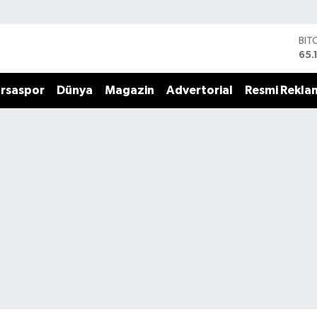
BIT
65.
DO
47,
rsaspor
Dünya
Magazin
Advertorial
Resmi Rekla
EU
55,
STE
64,
GRA
661
BİS
13.