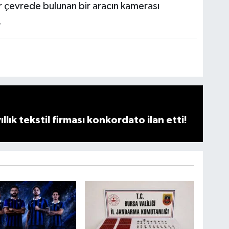
r çevrede bulunan bir aracın kamerası
.
llık tekstil firması konkordato ilan etti!