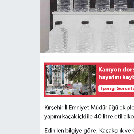
Kamyon dorse
hayatını kay
İçeriği Görünt
Kırşehir İl Emniyet Müdürlüğü ekipler
yapımı kaçak içki ile 40 litre etil alko
Edinilen bilgiye göre, Kaçakçılık 