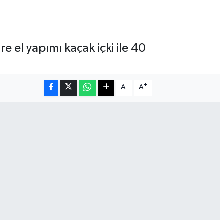
e el yapımı kaçak içki ile 40
-
+
A
A