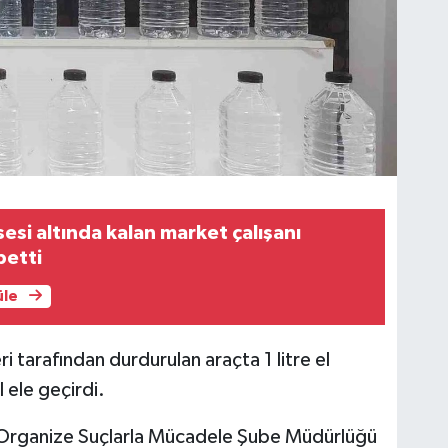
si altında kalan market çalışanı
betti
üle
i tarafından durdurulan araçta 1 litre el
l ele geçirdi.
ve Organize Suçlarla Mücadele Şube Müdürlüğü