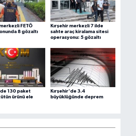
 merkezli FETÖ
Kırşehir merkezli 7 ilde
onunda 8 gözaltı
sahte araç kiralama sitesi
operasyonu: 5 gözaltı
'de 130 paket
Kırşehir'de 3.4
 tütün ürünü ele
büyüklüğünde deprem