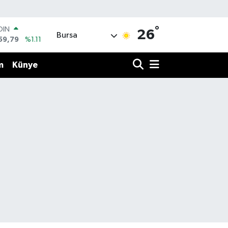
°
OIN
26
Bursa
59,79
%1.11
AR
436
%0.18
m
Künye
O
510
%0.32
LİN
811
%0.38
 ALTIN
.55
%0.03
100
79
%-14