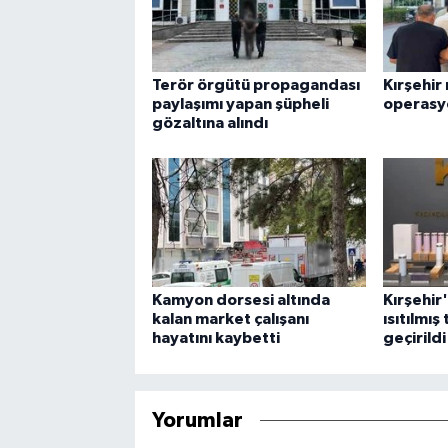
Terör örgütü propagandası
Kırşehir
paylaşımı yapan şüpheli
operasy
gözaltına alındı
Kamyon dorsesi altında
Kırşehir
kalan market çalışanı
ısıtılmış
hayatını kaybetti
geçirildi
Yorumlar