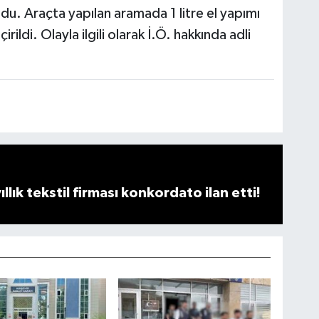
ldu. Araçta yapılan aramada 1 litre el yapımı
çirildi. Olayla ilgili olarak İ.Ö. hakkında adli
llık tekstil firması konkordato ilan etti!