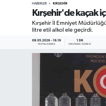
HABERLER
KIRŞEHIR
Sağlık
Kırşehir'de kaçak içk
Spor
Kırşehir İl Emniyet Müdürlüğü 
litre etil alkol ele geçirdi.
Teknoloji
08.05.2026 - 16:19
1 DK
Yaşam
YAYINLANMA
OKUNMA SÜRESI