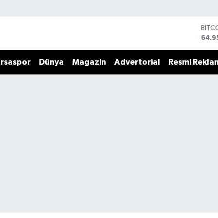
BITC
64.9
DOL
47,7
rsaspor
Dünya
Magazin
Advertorial
Resmi Rekla
EUR
55,2
STER
64,4
GRAM
6660
BİST
13.7