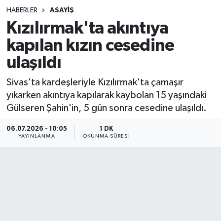
HABERLER
ASAYIŞ
Sağlık
Kızılırmak'ta akıntıya
kapılan kızın cesedine
Spor
ulaşıldı
Teknoloji
Sivas'ta kardeşleriyle Kızılırmak'ta çamaşır
Yaşam
yıkarken akıntıya kapılarak kaybolan 15 yaşındaki
Gülseren Şahin'in, 5 gün sonra cesedine ulaşıldı.
06.07.2026 - 10:05
1 DK
YAYINLANMA
OKUNMA SÜRESI