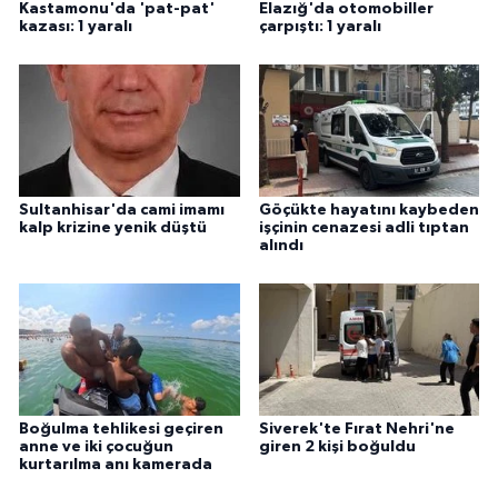
Kastamonu'da 'pat-pat'
Elazığ'da otomobiller
kazası: 1 yaralı
çarpıştı: 1 yaralı
Sultanhisar'da cami imamı
Göçükte hayatını kaybeden
kalp krizine yenik düştü
işçinin cenazesi adli tıptan
alındı
Boğulma tehlikesi geçiren
Siverek'te Fırat Nehri'ne
anne ve iki çocuğun
giren 2 kişi boğuldu
kurtarılma anı kamerada