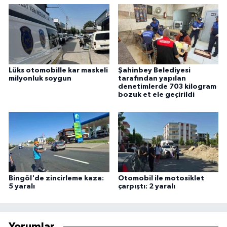
Lüks otomobille kar maskeli
Şahinbey Belediyesi
milyonluk soygun
tarafından yapılan
denetimlerde 703 kilogram
bozuk et ele geçirildi
Bingöl'de zincirleme kaza:
Otomobil ile motosiklet
5 yaralı
çarpıştı: 2 yaralı
Yorumlar