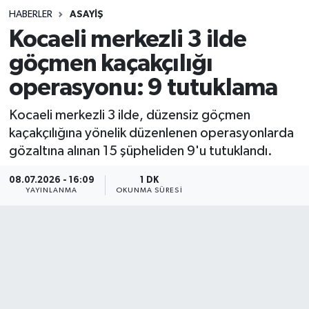
HABERLER
ASAYIŞ
Sağlık
Kocaeli merkezli 3 ilde
göçmen kaçakçılığı
Spor
operasyonu: 9 tutuklama
Teknoloji
Kocaeli merkezli 3 ilde, düzensiz göçmen
Yaşam
kaçakçılığına yönelik düzenlenen operasyonlarda
gözaltına alınan 15 şüpheliden 9'u tutuklandı.
08.07.2026 - 16:09
1 DK
YAYINLANMA
OKUNMA SÜRESI