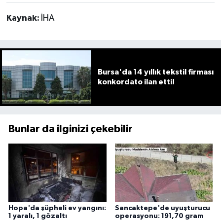
Kaynak:
İHA
Bursa'da 14 yıllık tekstil firması
konkordato ilan etti!
Bunlar da ilginizi çekebilir
Hopa'da şüpheli ev yangını:
Sancaktepe'de uyuşturucu
1 yaralı, 1 gözaltı
operasyonu: 191,70 gram