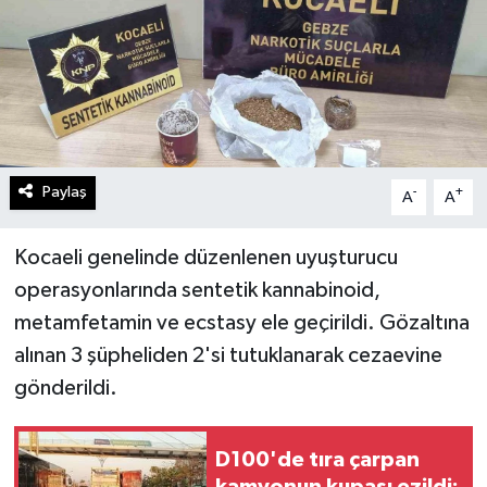
Paylaş
-
+
A
A
Kocaeli genelinde düzenlenen uyuşturucu
operasyonlarında sentetik kannabinoid,
metamfetamin ve ecstasy ele geçirildi. Gözaltına
alınan 3 şüpheliden 2'si tutuklanarak cezaevine
gönderildi.
D100'de tıra çarpan
kamyonun kupası ezildi: