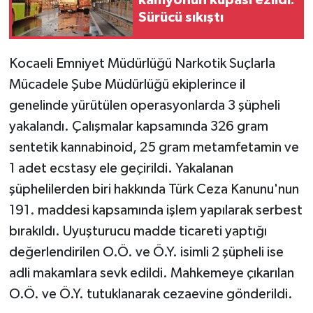
Sürücü sıkıştı
Kocaeli Emniyet Müdürlüğü Narkotik Suçlarla
Mücadele Şube Müdürlüğü ekiplerince il
genelinde yürütülen operasyonlarda 3 şüpheli
yakalandı. Çalışmalar kapsamında 326 gram
sentetik kannabinoid, 25 gram metamfetamin ve
1 adet ecstasy ele geçirildi. Yakalanan
şüphelilerden biri hakkında Türk Ceza Kanunu'nun
191. maddesi kapsamında işlem yapılarak serbest
bırakıldı. Uyuşturucu madde ticareti yaptığı
değerlendirilen O.Ö. ve Ö.Y. isimli 2 şüpheli ise
adli makamlara sevk edildi. Mahkemeye çıkarılan
O.Ö. ve Ö.Y. tutuklanarak cezaevine gönderildi.