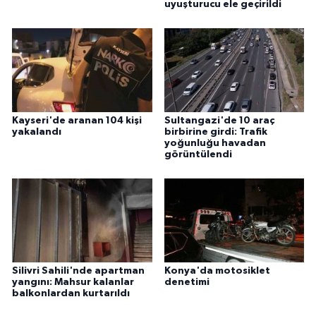
uyuşturucu ele geçirildi
Kayseri'de aranan 104 kişi
Sultangazi'de 10 araç
yakalandı
birbirine girdi: Trafik
yoğunluğu havadan
görüntülendi
Silivri Sahili'nde apartman
Konya'da motosiklet
yangını: Mahsur kalanlar
denetimi
balkonlardan kurtarıldı