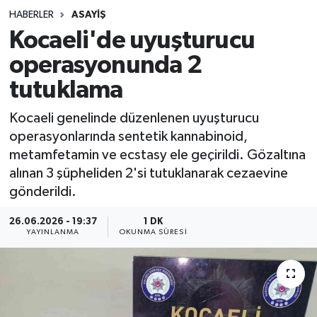
HABERLER
ASAYIŞ
Sağlık
Kocaeli'de uyuşturucu
operasyonunda 2
Spor
tutuklama
Teknoloji
Kocaeli genelinde düzenlenen uyuşturucu
Yaşam
operasyonlarında sentetik kannabinoid,
metamfetamin ve ecstasy ele geçirildi. Gözaltına
alınan 3 şüpheliden 2'si tutuklanarak cezaevine
gönderildi.
26.06.2026 - 19:37
1 DK
YAYINLANMA
OKUNMA SÜRESI