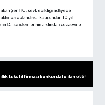
kan Şerif K., sevk edildiği adliyede
akkında dolandırıcılık suçundan 10 yıl
ran D. ise işlemlerinin ardından cezaevine
llık tekstil firması konkordato ilan etti!