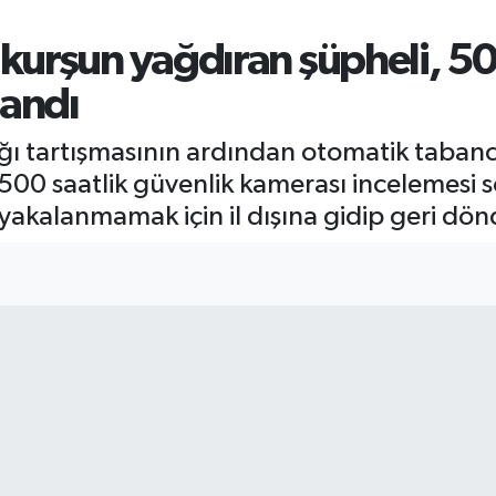
urşun yağdıran şüpheli, 50
landı
ı tartışmasının ardından otomatik taban
k 500 saatlik güvenlik kamerası incelemesi
 yakalanmamak için il dışına gidip geri dön