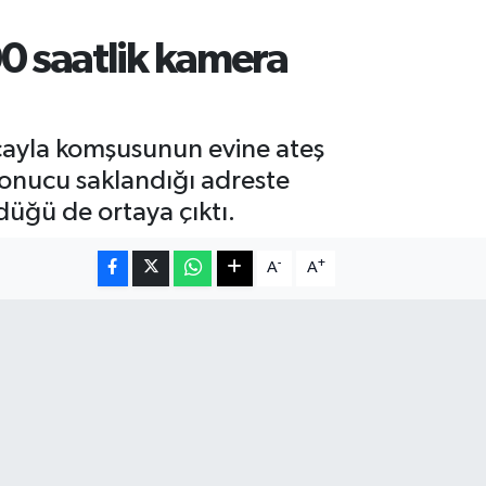
0 saatlik kamera
cayla komşusunun evine ateş
 sonucu saklandığı adreste
düğü de ortaya çıktı.
-
+
A
A