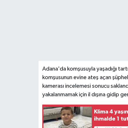
Adana'da komşusuyla yaşadığı tart
komşusunun evine ateş açan şüpheli,
kamerası incelemesi sonucu saklandı
yakalanmamak için il dışına gidip ge
Klima 4 yaşı
ihmalde 1 t