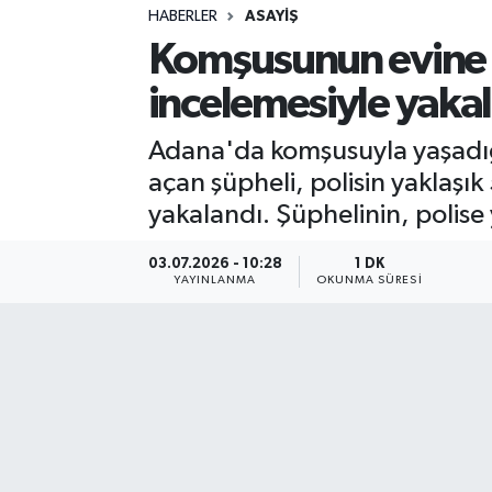
HABERLER
ASAYIŞ
Sağlık
Komşusunun evine k
incelemesiyle yaka
Spor
Adana'da komşusuyla yaşadığ
Teknoloji
açan şüpheli, polisin yaklaşı
Yaşam
yakalandı. Şüphelinin, polise
03.07.2026 - 10:28
1 DK
YAYINLANMA
OKUNMA SÜRESI