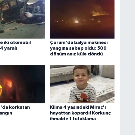
 iki otomobil
Çorum'da balya makinesi
 4 yaralı
yangına sebep oldu: 500
dönüm anız küle döndü
a'da korkutan
Klima 4 yaşındaki Miraç'ı
angın
hayattan kopardı! Korkunç
ihmalde 1 tutuklama