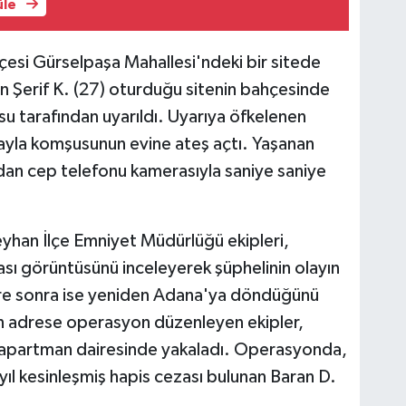
üle
çesi Gürselpaşa Mahallesi'ndeki bir sitede
 Şerif K. (27) oturduğu sitenin bahçesinde
u tarafından uyarıldı. Uyarıya öfkelenen
ayla komşusunun evine ateş açtı. Yaşanan
dan cep telefonu kamerasıyla saniye saniye
eyhan İlçe Emniyet Müdürlüğü ekipleri,
ası görüntüsünü inceleyerek şüphelinin olayın
 süre sonra ise yeniden Adana'ya döndüğünü
en adrese operasyon düzenleyen ekipler,
ğı apartman dairesinde yakaladı. Operasyonda,
yıl kesinleşmiş hapis cezası bulunan Baran D.