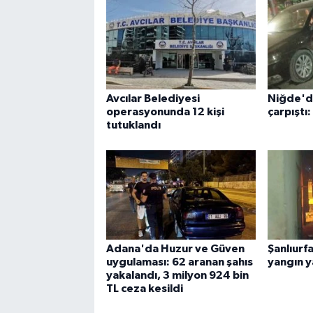
Avcılar Belediyesi
Niğde'de
operasyonunda 12 kişi
çarpıştı:
tutuklandı
Adana'da Huzur ve Güven
Şanlıurf
uygulaması: 62 aranan şahıs
yangın y
yakalandı, 3 milyon 924 bin
TL ceza kesildi