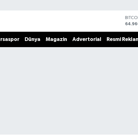
BITCO
64.96
DOLA
47,74
rsaspor
Dünya
Magazin
Advertorial
Resmi Rekla
EURO
55,25
STERL
64,48
GRAM 
6648.
BİST1
13.77