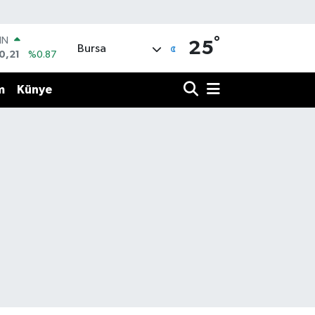
°
IN
25
Bursa
0,21
%0.87
R
36
%0.18
m
Künye
10
%0.32
İN
11
%0.38
ALTIN
99
%2.59
00
9
%-14