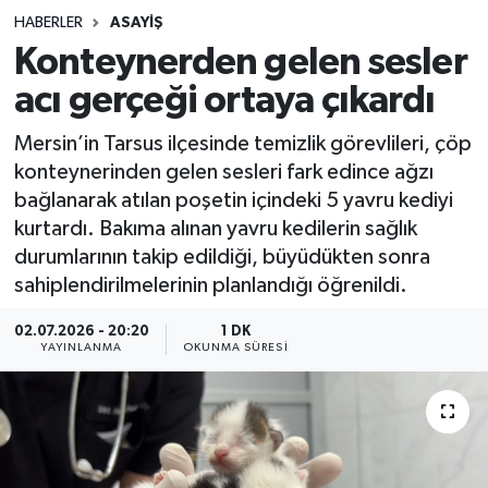
HABERLER
ASAYIŞ
Sağlık
Konteynerden gelen sesler
acı gerçeği ortaya çıkardı
Spor
Mersin’in Tarsus ilçesinde temizlik görevlileri, çöp
Teknoloji
konteynerinden gelen sesleri fark edince ağzı
bağlanarak atılan poşetin içindeki 5 yavru kediyi
Yaşam
kurtardı. Bakıma alınan yavru kedilerin sağlık
durumlarının takip edildiği, büyüdükten sonra
sahiplendirilmelerinin planlandığı öğrenildi.
02.07.2026 - 20:20
1 DK
YAYINLANMA
OKUNMA SÜRESI