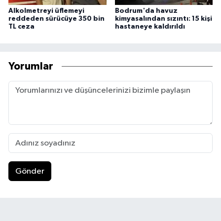
Alkolmetreyi üflemeyi
Bodrum'da havuz
reddeden sürücüye 350 bin
kimyasalından sızıntı: 15 kişi
TL ceza
hastaneye kaldırıldı
Yorumlar
Gönder