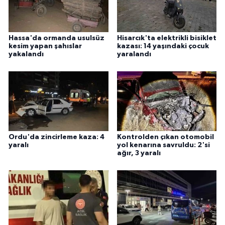
Hassa'da ormanda usulsüz
Hisarcık'ta elektrikli bisiklet
kesim yapan şahıslar
kazası: 14 yaşındaki çocuk
yakalandı
yaralandı
Ordu'da zincirleme kaza: 4
Kontrolden çıkan otomobil
yaralı
yol kenarına savruldu: 2'si
ağır, 3 yaralı