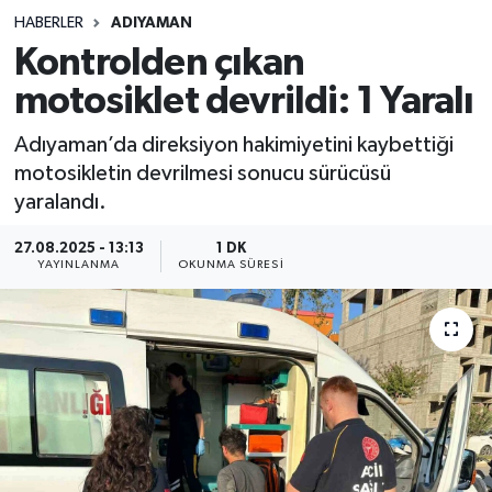
HABERLER
ADIYAMAN
Sağlık
Kontrolden çıkan
motosiklet devrildi: 1 Yaralı
Spor
Adıyaman’da direksiyon hakimiyetini kaybettiği
Teknoloji
motosikletin devrilmesi sonucu sürücüsü
yaralandı.
Yaşam
27.08.2025 - 13:13
1 DK
YAYINLANMA
OKUNMA SÜRESI