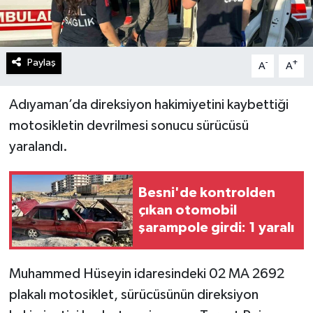
Paylaş
-
+
A
A
Adıyaman’da direksiyon hakimiyetini kaybettiği
motosikletin devrilmesi sonucu sürücüsü
yaralandı.
Besni'de kontrolden
çıkan otomobil
şarampole girdi: 1 yaralı
Muhammed Hüseyin idaresindeki 02 MA 2692
plakalı motosiklet, sürücüsünün direksiyon