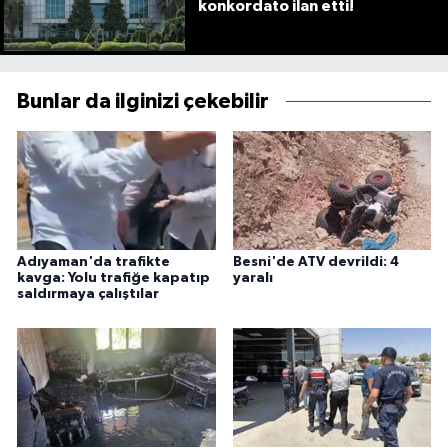
konkordato ilan etti!
Bunlar da ilginizi çekebilir
Adıyaman'da trafikte
Besni'de ATV devrildi: 4
kavga: Yolu trafiğe kapatıp
yaralı
saldırmaya çalıştılar