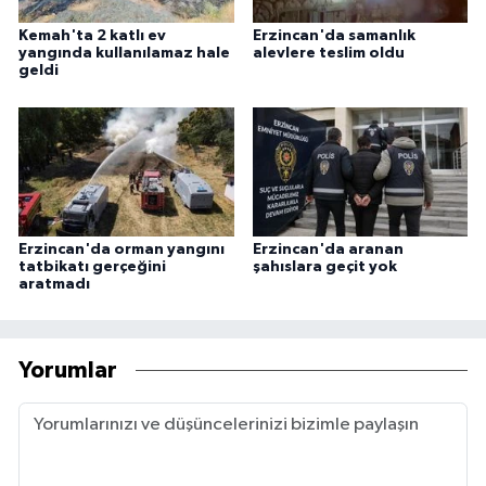
Kemah'ta 2 katlı ev
Erzincan'da samanlık
yangında kullanılamaz hale
alevlere teslim oldu
geldi
Erzincan'da orman yangını
Erzincan'da aranan
tatbikatı gerçeğini
şahıslara geçit yok
aratmadı
Yorumlar