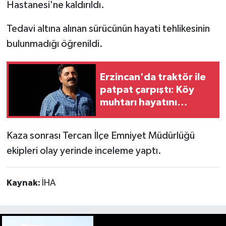
Hastanesi'ne kaldırıldı.
Tedavi altına alınan sürücünün hayati tehlikesinin
bulunmadığı öğrenildi.
Erzincan'da traktör ile
patpat çarpıştı: Köy
muhtarı hayatını
kaybetti
Kaza sonrası Tercan İlçe Emniyet Müdürlüğü
ekipleri olay yerinde inceleme yaptı.
Kaynak:
İHA