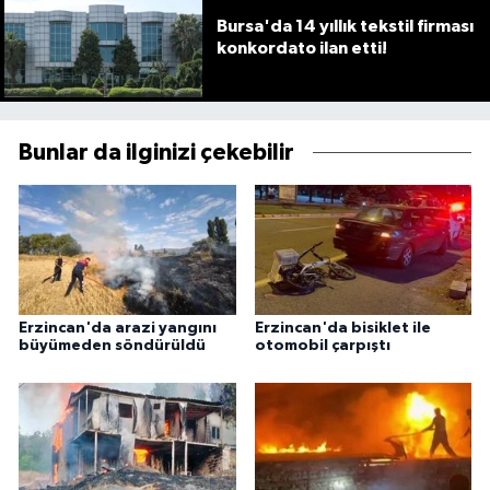
Bursa'da 14 yıllık tekstil firması
konkordato ilan etti!
Bunlar da ilginizi çekebilir
Erzincan'da arazi yangını
Erzincan'da bisiklet ile
büyümeden söndürüldü
otomobil çarpıştı