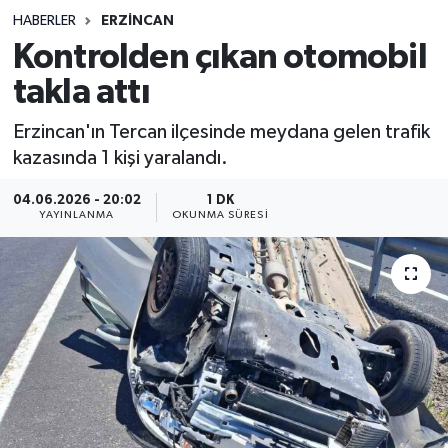
HABERLER
ERZINCAN
Sağlık
Kontrolden çıkan otomobil
takla attı
Spor
Erzincan'ın Tercan ilçesinde meydana gelen trafik
Teknoloji
kazasında 1 kişi yaralandı.
Yaşam
04.06.2026 - 20:02
1 DK
YAYINLANMA
OKUNMA SÜRESI