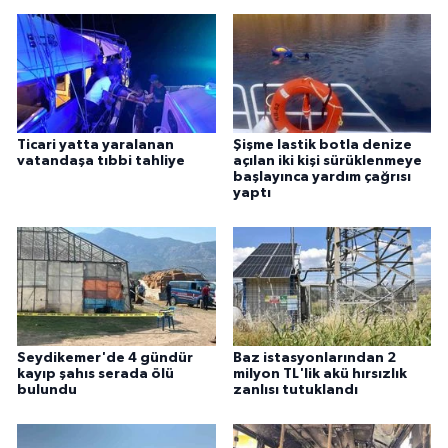
Ticari yatta yaralanan
Şişme lastik botla denize
vatandaşa tıbbi tahliye
açılan iki kişi sürüklenmeye
başlayınca yardım çağrısı
yaptı
Seydikemer'de 4 gündür
Baz istasyonlarından 2
kayıp şahıs serada ölü
milyon TL'lik akü hırsızlık
bulundu
zanlısı tutuklandı