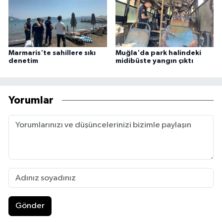
Marmaris'te sahillere sıkı
Muğla'da park halindeki
denetim
midibüste yangın çıktı
Yorumlar
Gönder