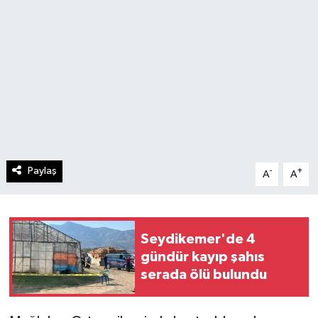
Paylaş
-
+
A
A
Seydikemer'de 4
gündür kayıp şahıs
serada ölü bulundu