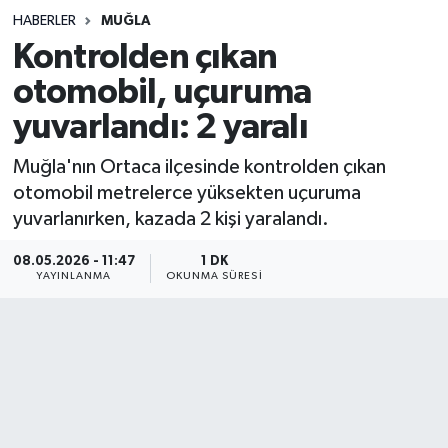
HABERLER
MUĞLA
Sağlık
Kontrolden çıkan
otomobil, uçuruma
Spor
yuvarlandı: 2 yaralı
Teknoloji
Muğla'nın Ortaca ilçesinde kontrolden çıkan
Yaşam
otomobil metrelerce yüksekten uçuruma
yuvarlanırken, kazada 2 kişi yaralandı.
08.05.2026 - 11:47
1 DK
YAYINLANMA
OKUNMA SÜRESI