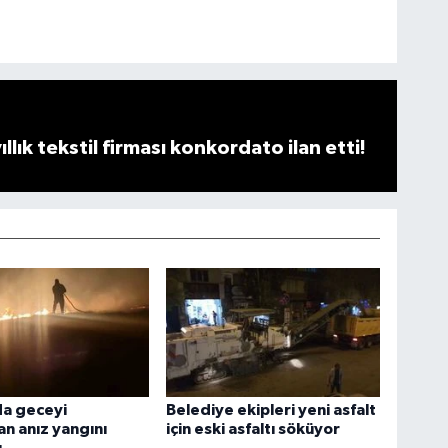
llık tekstil firması konkordato ilan etti!
a geceyi
Belediye ekipleri yeni asfalt
an anız yangını
için eski asfaltı söküyor
u