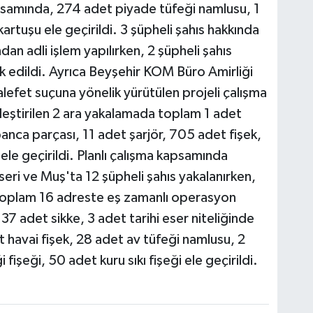
apsamında, 274 adet piyade tüfeği namlusu, 1
artuşu ele geçirildi. 3 şüpheli şahıs hakkında
n adli işlem yapılırken, 2 şüpheli şahıs
k edildi. Ayrıca Beyşehir KOM Büro Amirliği
lefet suçuna yönelik yürütülen projeli çalışma
leştirilen 2 ara yakalamada toplam 1 adet
nca parçası, 11 adet şarjör, 705 adet fişek,
ele geçirildi. Planlı çalışma kapsamında
eri ve Muş'ta 12 şüpheli şahıs yakalanırken,
 toplam 16 adreste eş zamanlı operasyon
37 adet sikke, 3 adet tarihi eser niteliğinde
 havai fişek, 28 adet av tüfeği namlusu, 2
fişeği, 50 adet kuru sıkı fişeği ele geçirildi.