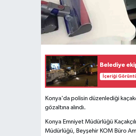
Belediye ekip
İçeriği Görünt
Konya'da polisin düzenlediği kaçakç
gözaltına alındı.
Konya Emniyet Müdürlüğü Kaçakçılı
Müdürlüğü, Beyşehir KOM Büro Amirl