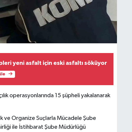
leri yeni asfalt için eski asfaltı söküyor
üle
ılık operasyonlarında 15 şüpheli yakalanarak
k ve Organize Suçlarla Mücadele Şube
iği ile İstihbarat Şube Müdürlüğü