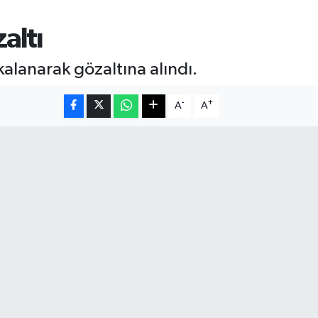
altı
alanarak gözaltına alındı.
-
+
A
A