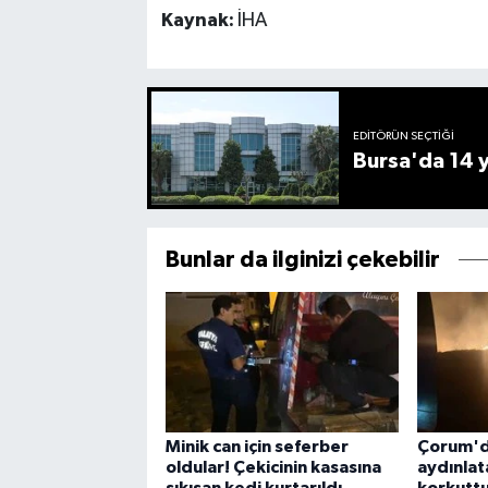
Kaynak:
İHA
EDITÖRÜN SEÇTIĞI
Bursa'da 14 yı
Bunlar da ilginizi çekebilir
Minik can için seferber
Çorum'd
oldular! Çekicinin kasasına
aydınlat
sıkışan kedi kurtarıldı
korkutt