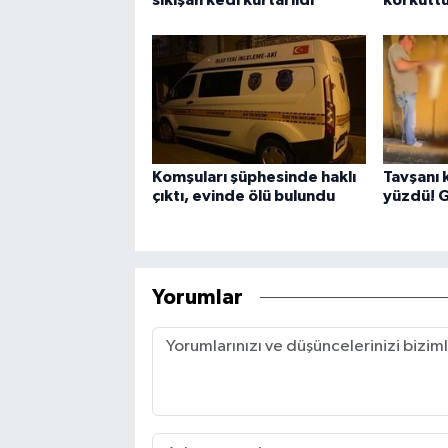
Komşuları şüphesinde haklı
Tavşanı 
çıktı, evinde ölü bulundu
yüzdü! G
Yorumlar