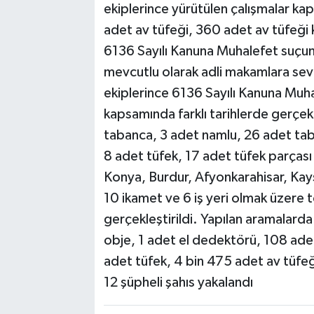
ekiplerince yürütülen çalışmalar k
adet av tüfeği, 360 adet av tüfeği k
6136 Sayılı Kanuna Muhalefet suçunda
mevcutlu olarak adli makamlara sev
ekiplerince 6136 Sayılı Kanuna Muha
kapsamında farklı tarihlerde gerçek
tabanca, 3 adet namlu, 26 adet taba
8 adet tüfek, 17 adet tüfek parçası 
Konya, Burdur, Afyonkarahisar, Kays
10 ikamet ve 6 iş yeri olmak üzere
gerçekleştirildi. Yapılan aramalarda 
obje, 1 adet el dedektörü, 108 adet
adet tüfek, 4 bin 475 adet av tüfeği 
12 şüpheli şahıs yakalandı