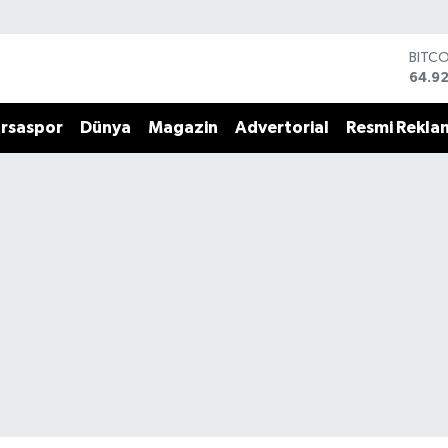
BITC
64.9
DOLA
47,5
rsaspor
Dünya
Magazin
Advertorial
Resmi Rekla
EUR
55,0
STERL
64,15
GRAM
6508
BİST
13.70