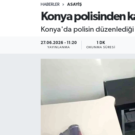
HABERLER
ASAYIŞ
Sağlık
Konya polisinden ka
Spor
Konya'da polisin düzenlediği 
Teknoloji
27.06.2026 - 11:20
1 DK
YAYINLANMA
OKUNMA SÜRESI
Yaşam