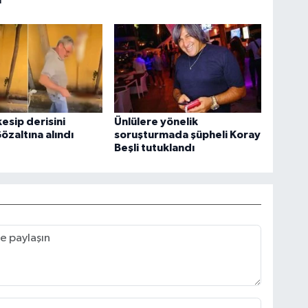
kesip derisini
Ünlülere yönelik
özaltına alındı
soruşturmada şüpheli Koray
Beşli tutuklandı