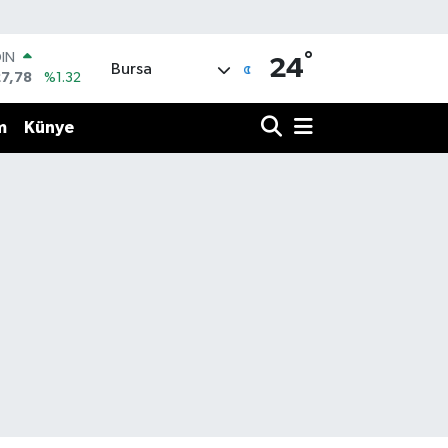
°
OIN
24
Bursa
27,78
%1.32
R
894
%0.08
m
Künye
O
398
%-0.02
İN
81
%0.16
 ALTIN
.83
%4.44
100
3
%11