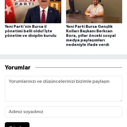
Yeni Parti'nin Bursa il
Yeni Parti Bursa Gençlik
yönetimi belli oldu! İşte
Kolları Başkanı Berkcan
yönetim ve disiplin kurulu
Bora, yıllar önceki sosyal
medya paylaşımları
nedeniyle ifade verdi
Yorumlar