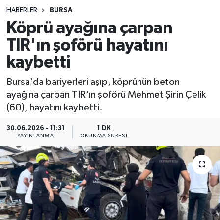
HABERLER
BURSA
Sağlık
Köprü ayağına çarpan
TIR'ın şoförü hayatını
Spor
kaybetti
Teknoloji
Bursa'da bariyerleri aşıp, köprünün beton
Yaşam
ayağına çarpan TIR'ın şoförü Mehmet Şirin Çelik
(60), hayatını kaybetti.
30.06.2026 - 11:31
1 DK
YAYINLANMA
OKUNMA SÜRESI