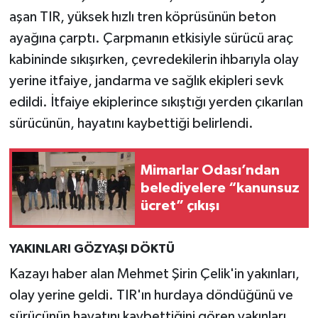
aşan TIR, yüksek hızlı tren köprüsünün beton
ayağına çarptı. Çarpmanın etkisiyle sürücü araç
kabininde sıkışırken, çevredekilerin ihbarıyla olay
yerine itfaiye, jandarma ve sağlık ekipleri sevk
edildi. İtfaiye ekiplerince sıkıştığı yerden çıkarılan
sürücünün, hayatını kaybettiği belirlendi.
Mimarlar Odası’ndan
belediyelere “kanunsuz
ücret” çıkışı
YAKINLARI GÖZYAŞI DÖKTÜ
Kazayı haber alan Mehmet Şirin Çelik'in yakınları,
olay yerine geldi. TIR'ın hurdaya döndüğünü ve
sürücünün hayatını kaybettiğini gören yakınları,