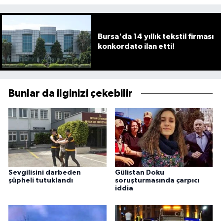
Bursa'da 14 yıllık tekstil firması
konkordato ilan etti!
Bunlar da ilginizi çekebilir
Sevgilisini darbeden
Gülistan Doku
şüpheli tutuklandı
soruşturmasında çarpıcı
iddia