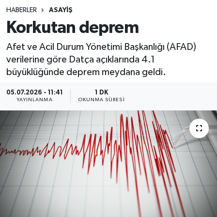
HABERLER
ASAYIŞ
Sağlık
Korkutan deprem
Spor
Afet ve Acil Durum Yönetimi Başkanlığı (AFAD)
verilerine göre Datça açıklarında 4.1
Teknoloji
büyüklüğünde deprem meydana geldi.
Yaşam
05.07.2026 - 11:41
1 DK
YAYINLANMA
OKUNMA SÜRESI