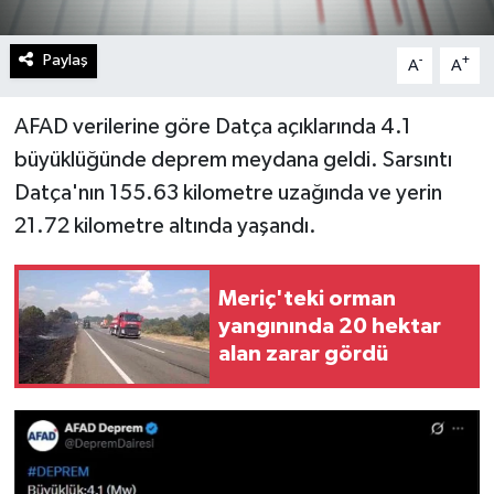
Paylaş
-
+
A
A
AFAD verilerine göre Datça açıklarında 4.1
büyüklüğünde deprem meydana geldi. Sarsıntı
Datça'nın 155.63 kilometre uzağında ve yerin
21.72 kilometre altında yaşandı.
Meriç'teki orman
yangınında 20 hektar
alan zarar gördü