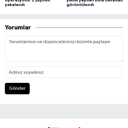
operasyonu: 2 şüpheli
yıkımı yapılan bina havadan
yakalandı
görüntülendi
Yorumlar
Gönder