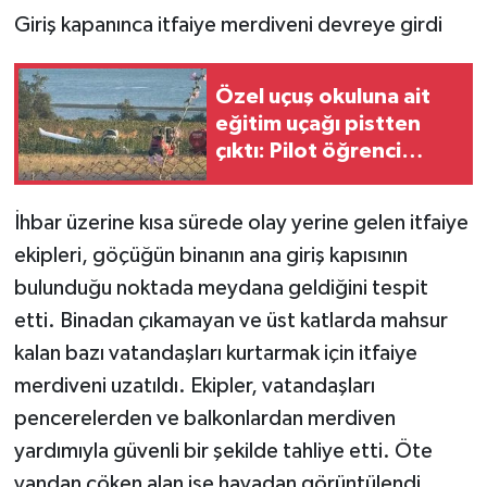
Giriş kapanınca itfaiye merdiveni devreye girdi
Özel uçuş okuluna ait
eğitim uçağı pistten
çıktı: Pilot öğrenci
yaralandı
İhbar üzerine kısa sürede olay yerine gelen itfaiye
ekipleri, göçüğün binanın ana giriş kapısının
bulunduğu noktada meydana geldiğini tespit
etti. Binadan çıkamayan ve üst katlarda mahsur
kalan bazı vatandaşları kurtarmak için itfaiye
merdiveni uzatıldı. Ekipler, vatandaşları
pencerelerden ve balkonlardan merdiven
yardımıyla güvenli bir şekilde tahliye etti. Öte
yandan çöken alan ise havadan görüntülendi.