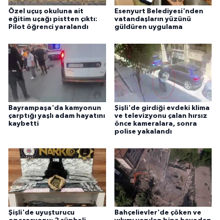
Özel uçuş okuluna ait
Esenyurt Belediyesi'nden
eğitim uçağı pistten çıktı:
vatandaşların yüzünü
Pilot öğrenci yaralandı
güldüren uygulama
Bayrampaşa'da kamyonun
Şişli'de girdiği evdeki klima
çarptığı yaşlı adam hayatını
ve televizyonu çalan hırsız
kaybetti
önce kameralara, sonra
polise yakalandı
Şişli'de uyuşturucu
Bahçelievler'de çöken ve