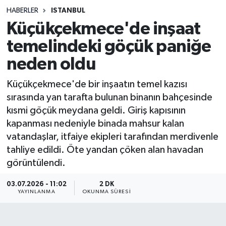
HABERLER
ISTANBUL
Sağlık
Küçükçekmece'de inşaat
temelindeki göçük paniğe
Spor
neden oldu
Teknoloji
Küçükçekmece'de bir inşaatın temel kazısı
Yaşam
sırasında yan tarafta bulunan binanın bahçesinde
kısmi göçük meydana geldi. Giriş kapısının
kapanması nedeniyle binada mahsur kalan
vatandaşlar, itfaiye ekipleri tarafından merdivenle
tahliye edildi. Öte yandan çöken alan havadan
görüntülendi.
03.07.2026 - 11:02
2 DK
YAYINLANMA
OKUNMA SÜRESI