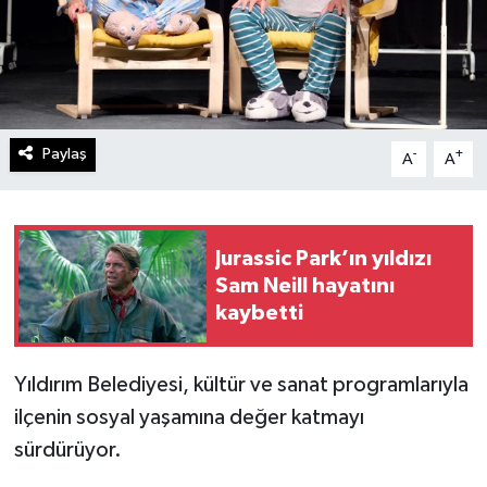
Paylaş
-
+
A
A
Jurassic Park’ın yıldızı
Sam Neill hayatını
kaybetti
Yıldırım Belediyesi, kültür ve sanat programlarıyla
ilçenin sosyal yaşamına değer katmayı
sürdürüyor.