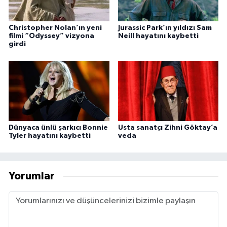
Christopher Nolan’ın yeni
Jurassic Park’ın yıldızı Sam
filmi “Odyssey” vizyona
Neill hayatını kaybetti
girdi
Dünyaca ünlü şarkıcı Bonnie
Usta sanatçı Zihni Göktay’a
Tyler hayatını kaybetti
veda
Yorumlar