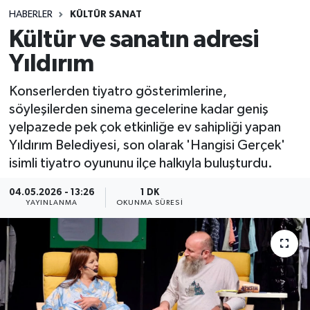
HABERLER
KÜLTÜR SANAT
Sağlık
Kültür ve sanatın adresi
Yıldırım
Spor
Konserlerden tiyatro gösterimlerine,
Teknoloji
söyleşilerden sinema gecelerine kadar geniş
yelpazede pek çok etkinliğe ev sahipliği yapan
Yaşam
Yıldırım Belediyesi, son olarak 'Hangisi Gerçek'
isimli tiyatro oyununu ilçe halkıyla buluşturdu.
04.05.2026 - 13:26
1 DK
YAYINLANMA
OKUNMA SÜRESI