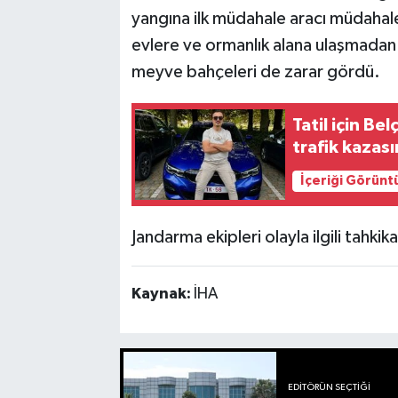
yangına ilk müdahale aracı müdahale
evlere ve ormanlık alana ulaşmadan
meyve bahçeleri de zarar gördü.
Tatil için B
trafik kazas
İçeriği Görünt
Jandarma ekipleri olayla ilgili tahkika
Kaynak:
İHA
EDITÖRÜN SEÇTIĞI