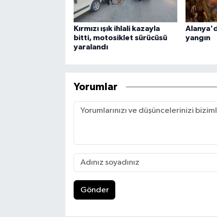
Kırmızı ışık ihlali kazayla
Alanya'd
bitti, motosiklet sürücüsü
yangın
yaralandı
Yorumlar
Gönder