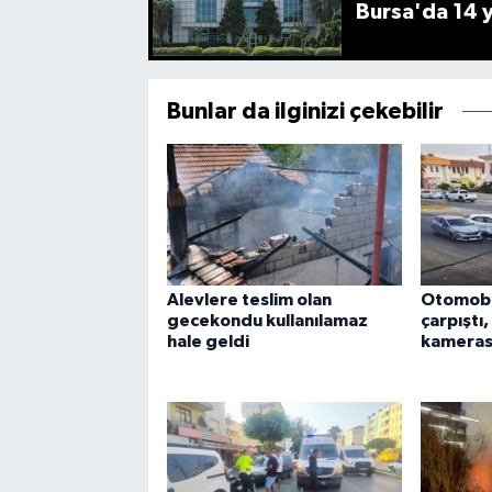
Bursa'da 14 yı
Bunlar da ilginizi çekebilir
Alevlere teslim olan
Otomobi
gecekondu kullanılamaz
çarpıştı,
hale geldi
kamerası