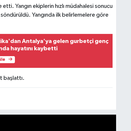
 etti. Yangın ekiplerin hızlı müdahalesi sonucu
 söndürüldü. Yangında ilk belirlemelere göre
elçika'dan Antalya'ya gelen gurbetçi genç
ında hayatını kaybetti
üle
t başlattı.