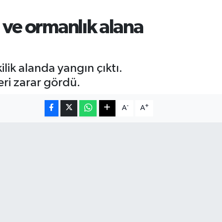
 ve ormanlık alana
lik alanda yangın çıktı.
i zarar gördü.
-
+
A
A