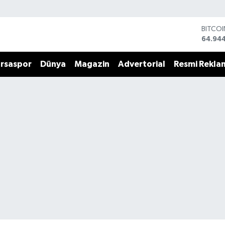
BITCO
64.94
DOLA
47,74
rsaspor
Dünya
Magazin
Advertorial
Resmi Rekla
EURO
55,25
STERLİ
64,481
GRAM 
6660.
BİST1
13.779