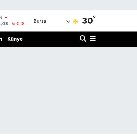
°
IN
30
Bursa
4,08
%-0.18
R
36
%0.18
m
Künye
10
%0.32
N
1
%0.38
ALTIN
55
%0.03
00
%-14