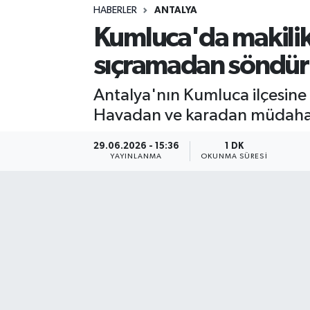
HABERLER
ANTALYA
Sağlık
Kumluca'da makilik 
sıçramadan söndür
Spor
Antalya'nın Kumluca ilçesine 
Teknoloji
Havadan ve karadan müdahal
Yaşam
29.06.2026 - 15:36
1 DK
YAYINLANMA
OKUNMA SÜRESI