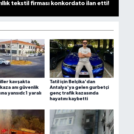
llık tekstil firması konkordato ilan etti!
ller kavşakta
Tatil için Belçika'dan
 kaza anı güvenlik
Antalya'ya gelen gurbetçi
na yansıdı:1 yaralı
genç trafik kazasında
hayatını kaybetti