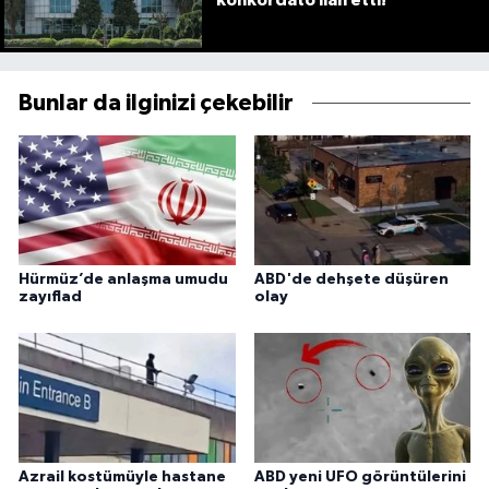
Bunlar da ilginizi çekebilir
Hürmüz’de anlaşma umudu
ABD'de dehşete düşüren
zayıflad
olay
Azrail kostümüyle hastane
ABD yeni UFO görüntülerini