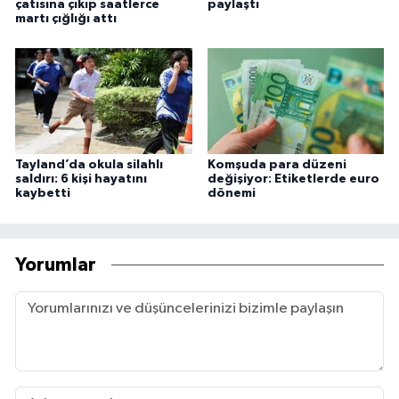
çatısına çıkıp saatlerce
paylaştı
martı çığlığı attı
Tayland’da okula silahlı
Komşuda para düzeni
saldırı: 6 kişi hayatını
değişiyor: Etiketlerde euro
kaybetti
dönemi
Yorumlar