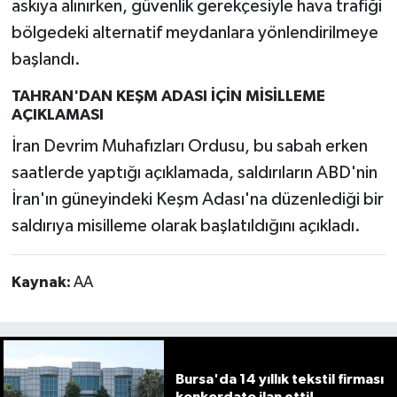
askıya alınırken, güvenlik gerekçesiyle hava trafiği
bölgedeki alternatif meydanlara yönlendirilmeye
başlandı.
TAHRAN'DAN KEŞM ADASI İÇİN MİSİLLEME
AÇIKLAMASI
İran Devrim Muhafızları Ordusu, bu sabah erken
saatlerde yaptığı açıklamada, saldırıların ABD'nin
İran'ın güneyindeki Keşm Adası'na düzenlediği bir
saldırıya misilleme olarak başlatıldığını açıkladı.
Kaynak:
AA
Bursa'da 14 yıllık tekstil firması
konkordato ilan etti!