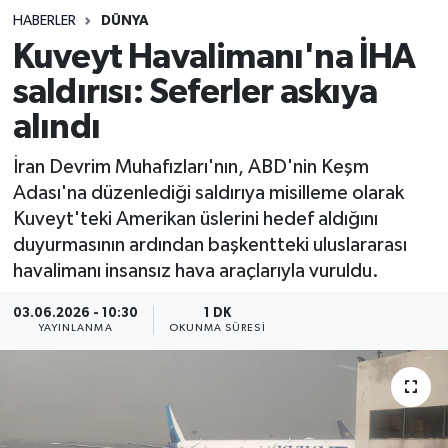
HABERLER
DÜNYA
Sağlık
Kuveyt Havalimanı'na İHA
saldırısı: Seferler askıya
Spor
alındı
Teknoloji
İran Devrim Muhafızları'nın, ABD'nin Keşm
Yaşam
Adası'na düzenlediği saldırıya misilleme olarak
Kuveyt'teki Amerikan üslerini hedef aldığını
duyurmasının ardından başkentteki uluslararası
havalimanı insansız hava araçlarıyla vuruldu.
03.06.2026 - 10:30
1 DK
YAYINLANMA
OKUNMA SÜRESI