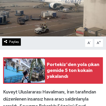
Paylaş
-
+
A
A
Portekiz'den yola çıkan
gemide 5 ton kokain
yakalandı
Kuveyt Uluslararası Havalimanı, İran tarafından
düzenlenen insansız hava aracı saldırılarıyla