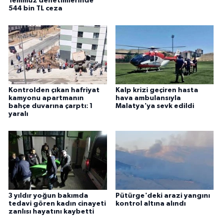
Temmuz denetimlerinde
544 bin TL ceza
Kontrolden çıkan hafriyat
Kalp krizi geçiren hasta
kamyonu apartmanın
hava ambulansıyla
bahçe duvarına çarptı: 1
Malatya'ya sevk edildi
yaralı
3 yıldır yoğun bakımda
Pütürge'deki arazi yangını
tedavi gören kadın cinayeti
kontrol altına alındı
zanlısı hayatını kaybetti