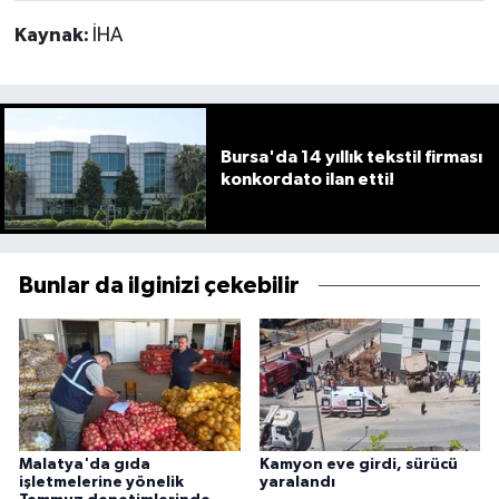
Kaynak:
İHA
Bursa'da 14 yıllık tekstil firması
konkordato ilan etti!
Bunlar da ilginizi çekebilir
Malatya'da gıda
Kamyon eve girdi, sürücü
işletmelerine yönelik
yaralandı