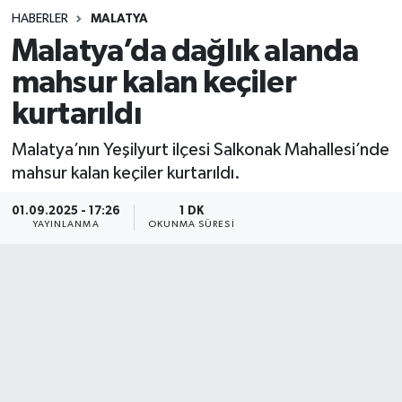
HABERLER
MALATYA
Sağlık
Malatya’da dağlık alanda
mahsur kalan keçiler
Spor
kurtarıldı
Teknoloji
Malatya’nın Yeşilyurt ilçesi Salkonak Mahallesi’nde
Yaşam
mahsur kalan keçiler kurtarıldı.
01.09.2025 - 17:26
1 DK
YAYINLANMA
OKUNMA SÜRESI