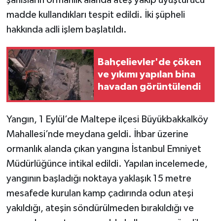
şahısların ormanlık alanda ateş yakıp uyuşturucu
madde kullandıkları tespit edildi. İki şüpheli
hakkında adli işlem başlatıldı.
Bahçelievler'de çöken
ve yıkımı yapılan bina
havadan görüntülendi
Yangın, 1 Eylül’de Maltepe ilçesi Büyükbakkalköy
Mahallesi’nde meydana geldi. İhbar üzerine
ormanlık alanda çıkan yangına İstanbul Emniyet
Müdürlüğünce intikal edildi. Yapılan incelemede,
yangının başladığı noktaya yaklaşık 15 metre
mesafede kurulan kamp çadırında odun ateşi
yakıldığı, ateşin söndürülmeden bırakıldığı ve