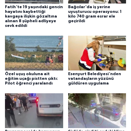
Fatih'te 19 yaşındaki gencin
Bağcılar'da iş yerine
hayatını kaybettiği
uyuşturucu operasyonu: 1
kavgaya ilişkin gözaltına
kilo 740 gram esrar ele
alınan 8 şüpheli adliyeye
geçirildi
sevk edildi
Özel uçuş okuluna ait
Esenyurt Belediyesi'nden
eğitim uçağı pistten çıktı:
vatandaşların yüzünü
Pilot öğrenci yaralandı
güldüren uygulama