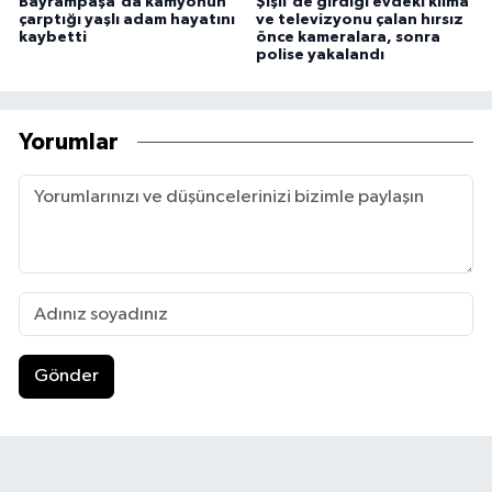
Bayrampaşa'da kamyonun
Şişli'de girdiği evdeki klima
çarptığı yaşlı adam hayatını
ve televizyonu çalan hırsız
kaybetti
önce kameralara, sonra
polise yakalandı
Yorumlar
Gönder