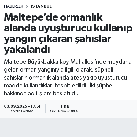
HABERLER
ISTANBUL
Sağlık
Maltepe’de ormanlık
alanda uyuşturucu kullanıp
Spor
yangın çıkaran şahıslar
Teknoloji
yakalandı
Yaşam
Maltepe Büyükbakkalköy Mahallesi’nde meydana
gelen orman yangınıyla ilgili olarak, şüpheli
şahısların ormanlık alanda ateş yakıp uyuşturucu
madde kullandıkları tespit edildi. İki şüpheli
hakkında adli işlem başlatıldı.
03.09.2025 - 17:51
1 DK
YAYINLANMA
OKUNMA SÜRESI