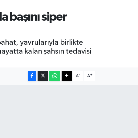
la başını siper
hat, yavrularıyla birlikte
 hayatta kalan şahsın tedavisi
-
+
A
A