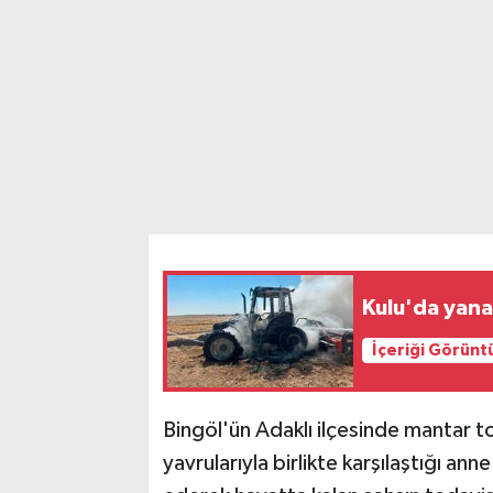
Kulu'da yana
İçeriği Görünt
Bingöl'ün Adaklı ilçesinde mantar t
yavrularıyla birlikte karşılaştığı anne