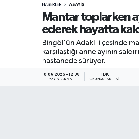
HABERLER
ASAYIŞ
Sağlık
Mantar toplarken ayı
ederek hayatta kal
Spor
Bingöl'ün Adaklı ilçesinde ma
Teknoloji
karşılaştığı anne ayının saldı
Yaşam
hastanede sürüyor.
10.06.2026 - 12:38
1 DK
YAYINLANMA
OKUNMA SÜRESI