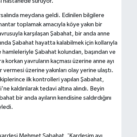
si hastanede sürüyor.
rsalında meydana geldi. Edinilen bilgilere
mantar toplamak amacıyla köye yakın bir
 yavrusuyla karşılaşan Şabahat, bir anda anne
asında Şabahat hayatta kalabilmek için kollarıyla
nçe hamleleriyle Şabahat kolundan, başından ve
ra korkan yavruların kaçması üzerine anne ayı
vermesi üzerine yakınları olay yerine ulaştı.
iplerince ilk kontrolleri yapılan Şabahat,
e kaldırılarak tedavi altına alındı. Beyin
ahat bir anda ayıların kendisine saldırdığını
ledi.
n kardeşi Mehmet Şabahat, 'Kardeşim ayı