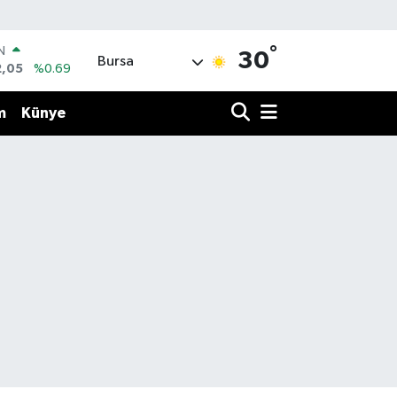
°
IN
30
Bursa
2,05
%0.69
R
86
%0.06
m
Künye
00
%0.1
N
38
%0.21
ALTIN
3
%0.39
0
%48