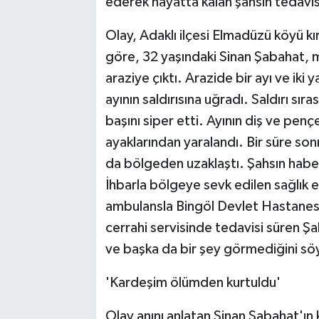
ederek hayatta kalan şahsın tedavi
Olay, Adaklı ilçesi Elmadüzü köyü kı
göre, 32 yaşındaki Sinan Şabahat, 
araziye çıktı. Arazide bir ayı ve iki
ayının saldırısına uğradı. Saldırı sır
başını siper etti. Ayının diş ve pe
ayaklarından yaralandı. Bir süre son
da bölgeden uzaklaştı. Şahsın haber 
İhbarla bölgeye sevk edilen sağlık ek
ambulansla Bingöl Devlet Hastanesi'n
cerrahi servisinde tedavisi süren Şab
ve başka da bir şey görmediğini söy
'Kardeşim ölümden kurtuldu'
Olay anını anlatan Sinan Şabahat'ı