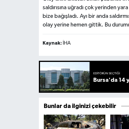
saldırısına uğradı çok yerinden yar
bize bağışladı. Ayı bir anda saldırm
olay yerine hemen gittik. Bu durumu
Kaynak:
İHA
EDITÖRÜN SEÇTIĞI
Bursa'da 14 yı
Bunlar da ilginizi çekebilir