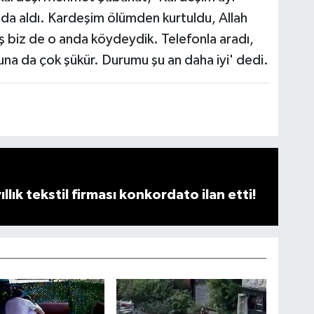
a da aldı. Kardeşim ölümden kurtuldu, Allah
ış biz de o anda köydeydik. Telefonla aradı,
na da çok şükür. Durumu şu an daha iyi' dedi.
llık tekstil firması konkordato ilan etti!