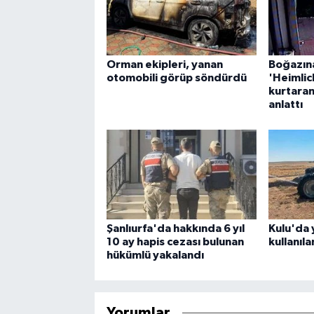
Orman ekipleri, yanan
Boğazına
otomobili görüp söndürdü
'Heimlic
kurtaran
anlattı
Şanlıurfa'da hakkında 6 yıl
Kulu'da 
10 ay hapis cezası bulunan
kullanıl
hükümlü yakalandı
Yorumlar