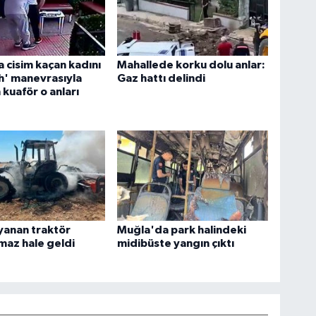
 cisim kaçan kadını
Mahallede korku dolu anlar:
h' manevrasıyla
Gaz hattı delindi
 kuaför o anları
yanan traktör
Muğla'da park halindeki
amaz hale geldi
midibüste yangın çıktı