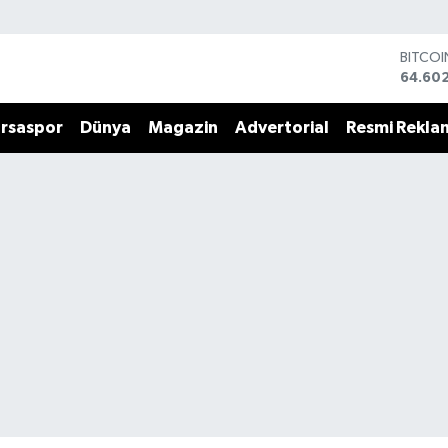
BITCO
64.60
DOLA
47,59
rsaspor
Dünya
Magazin
Advertorial
Resmi Rekla
EURO
55,07
STERLİ
64,24
GRAM 
6518.2
BİST10
13.768