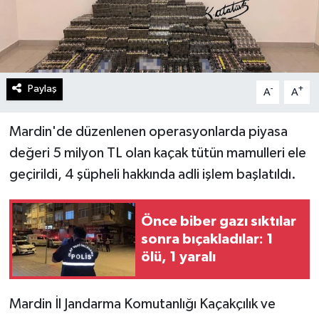
Paylaş
-
+
A
A
Mardin'de düzenlenen operasyonlarda piyasa
değeri 5 milyon TL olan kaçak tütün mamulleri ele
geçirildi, 4 şüpheli hakkında adli işlem başlatıldı.
Önce biber gazı sıktılar
sonra bıçakladılar: 1
ölü, 1 yaralı
Mardin İl Jandarma Komutanlığı Kaçakçılık ve