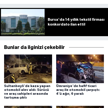
Bursa'da 14 yıllık tekstil firması
konkordato ilan etti!
Bunlar da ilginizi çekebilir
Sultanbeyli'de kaza yapan
Ümraniye'de hafif ticari
otomobil alev aldı: Sürücü
araç ile otomobil çarpıştı:
ve araç sahipleri arasında
4'ü ağır, 6 yaralı
tartışma çıktı