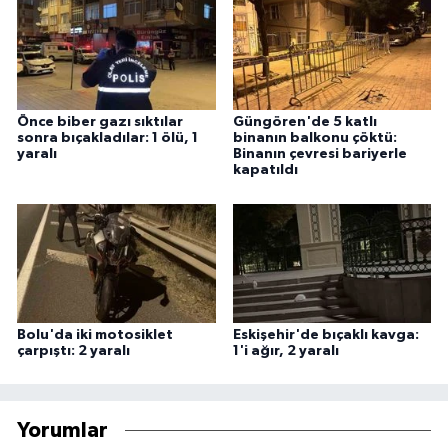
Önce biber gazı sıktılar
Güngören'de 5 katlı
sonra bıçakladılar: 1 ölü, 1
binanın balkonu çöktü:
yaralı
Binanın çevresi bariyerle
kapatıldı
Bolu'da iki motosiklet
Eskişehir'de bıçaklı kavga:
çarpıştı: 2 yaralı
1'i ağır, 2 yaralı
Yorumlar