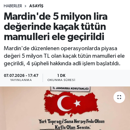
HABERLER
ASAYIŞ
Sağlık
Mardin'de 5 milyon lira
değerinde kaçak tütün
Spor
mamulleri ele geçirildi
Teknoloji
Mardin'de düzenlenen operasyonlarda piyasa
Yaşam
değeri 5 milyon TL olan kaçak tütün mamulleri ele
geçirildi, 4 şüpheli hakkında adli işlem başlatıldı.
07.07.2026 - 17:47
1 DK
YAYINLANMA
OKUNMA SÜRESI