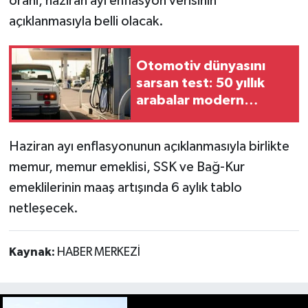
oranı, haziran ayı enflasyon verisinin
açıklanmasıyla belli olacak.
Otomotiv dünyasını
sarsan test: 50 yıllık
arabalar modern
araçlardan daha az
yakıyor!
Haziran ayı enflasyonunun açıklanmasıyla birlikte
memur, memur emeklisi, SSK ve Bağ-Kur
emeklilerinin maaş artışında 6 aylık tablo
netleşecek.
Kaynak:
HABER MERKEZİ