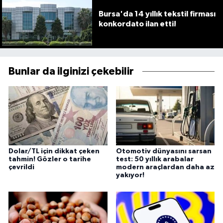
Bursa'da 14 yıllık tekstil firması
konkordato ilan etti!
Bunlar da ilginizi çekebilir
Dolar/TL için dikkat çeken
Otomotiv dünyasını sarsan
tahmin! Gözler o tarihe
test: 50 yıllık arabalar
çevrildi
modern araçlardan daha az
yakıyor!