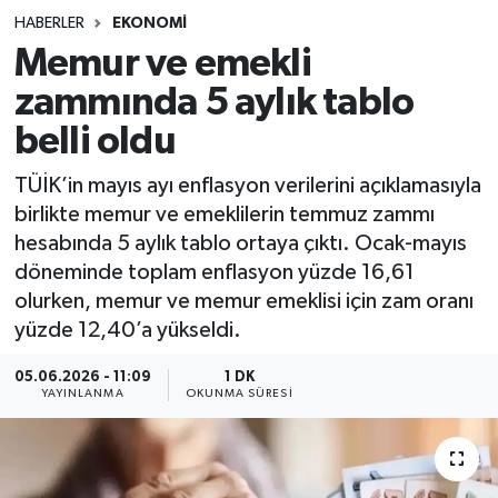
HABERLER
EKONOMI
Sağlık
Memur ve emekli
zammında 5 aylık tablo
Spor
belli oldu
Teknoloji
TÜİK’in mayıs ayı enflasyon verilerini açıklamasıyla
Yaşam
birlikte memur ve emeklilerin temmuz zammı
hesabında 5 aylık tablo ortaya çıktı. Ocak-mayıs
döneminde toplam enflasyon yüzde 16,61
olurken, memur ve memur emeklisi için zam oranı
yüzde 12,40’a yükseldi.
05.06.2026 - 11:09
1 DK
YAYINLANMA
OKUNMA SÜRESI