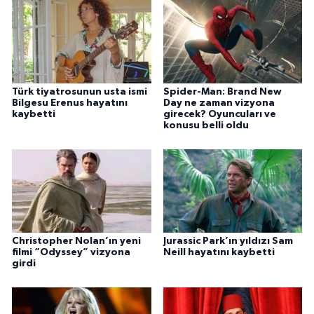
Türk tiyatrosunun usta ismi
Spider-Man: Brand New
Bilgesu Erenus hayatını
Day ne zaman vizyona
kaybetti
girecek? Oyuncuları ve
konusu belli oldu
Christopher Nolan’ın yeni
Jurassic Park’ın yıldızı Sam
filmi “Odyssey” vizyona
Neill hayatını kaybetti
girdi