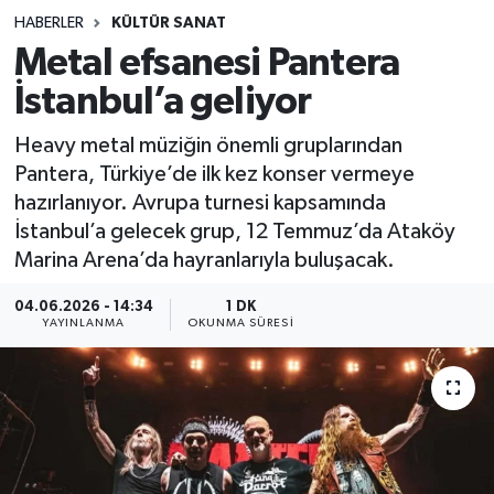
HABERLER
KÜLTÜR SANAT
Sağlık
Metal efsanesi Pantera
İstanbul’a geliyor
Spor
Heavy metal müziğin önemli gruplarından
Teknoloji
Pantera, Türkiye’de ilk kez konser vermeye
hazırlanıyor. Avrupa turnesi kapsamında
Yaşam
İstanbul’a gelecek grup, 12 Temmuz’da Ataköy
Marina Arena’da hayranlarıyla buluşacak.
04.06.2026 - 14:34
1 DK
YAYINLANMA
OKUNMA SÜRESI