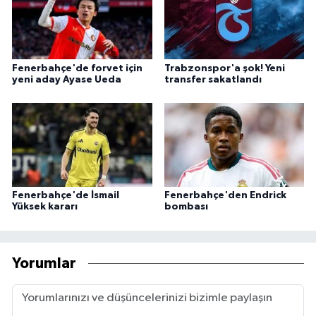
Fenerbahçe'de forvet için
Trabzonspor'a şok! Yeni
yeni aday Ayase Ueda
transfer sakatlandı
Fenerbahçe'de İsmail
Fenerbahçe'den Endrick
Yüksek kararı
bombası
Yorumlar