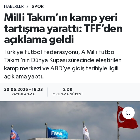
HABERLER
SPOR
Sağlık
Milli Takım’ın kamp yeri
tartışma yarattı: TFF’den
Spor
açıklama geldi
Teknoloji
Türkiye Futbol Federasyonu, A Milli Futbol
Yaşam
Takımı’nın Dünya Kupası sürecinde eleştirilen
kamp merkezi ve ABD’ye gidiş tarihiyle ilgili
açıklama yaptı.
30.06.2026 - 19:23
2 DK
YAYINLANMA
OKUNMA SÜRESI