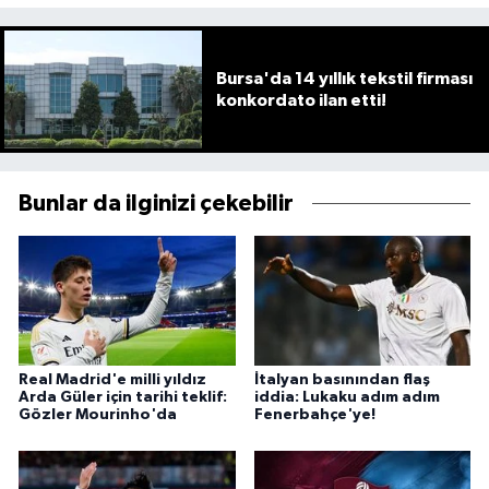
Bursa'da 14 yıllık tekstil firması
konkordato ilan etti!
Bunlar da ilginizi çekebilir
Real Madrid'e milli yıldız
İtalyan basınından flaş
Arda Güler için tarihi teklif:
iddia: Lukaku adım adım
Gözler Mourinho'da
Fenerbahçe'ye!