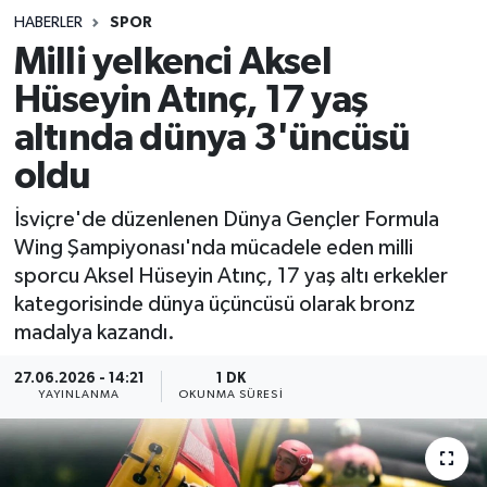
HABERLER
SPOR
Sağlık
Milli yelkenci Aksel
Hüseyin Atınç, 17 yaş
Spor
altında dünya 3'üncüsü
Teknoloji
oldu
Yaşam
İsviçre'de düzenlenen Dünya Gençler Formula
Wing Şampiyonası'nda mücadele eden milli
sporcu Aksel Hüseyin Atınç, 17 yaş altı erkekler
kategorisinde dünya üçüncüsü olarak bronz
madalya kazandı.
27.06.2026 - 14:21
1 DK
YAYINLANMA
OKUNMA SÜRESI