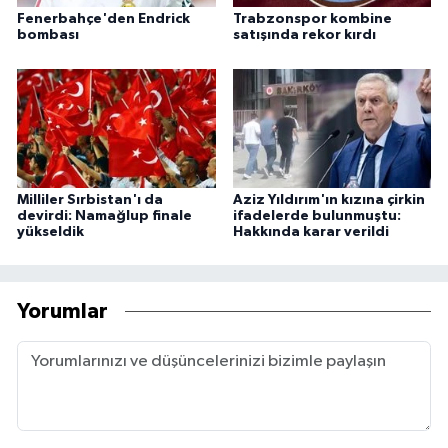
Fenerbahçe'den Endrick
Trabzonspor kombine
bombası
satışında rekor kırdı
Milliler Sırbistan'ı da
Aziz Yıldırım'ın kızına çirkin
devirdi: Namağlup finale
ifadelerde bulunmuştu:
yükseldik
Hakkında karar verildi
Yorumlar