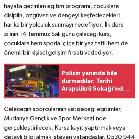
hayata geçirilen eğitim programı, çocuklara
disiplin, özgüven ve dengeyi keşfedecekleri
harika bir yolculuk sunmayı hedefliyor. İlk ders
zilinin 14 Temmuz Salı günü çalacağı kurs,
çocuklara hem sporla iç içe bir yaz tatili hem de
önemli bir kişisel gelişim fırsatı vadediyor.
Polisin yanında bile
durmadılar: Tarihi
Arapşükrü Sokağı'nda
kavga kamerada
Geleceğin sporcularının yetişeceği eğitimler,
Mudanya Gençlik ve Spor Merkezi'nde
gerçekleştirilecek. Kursa kayıt yaptırmak veya
detaylı bilgi almak isteyen vatandaşlar, 0530 944