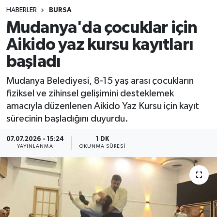
HABERLER
BURSA
Sağlık
Mudanya'da çocuklar için
Aikido yaz kursu kayıtları
Spor
başladı
Teknoloji
Mudanya Belediyesi, 8-15 yaş arası çocukların
Yaşam
fiziksel ve zihinsel gelişimini desteklemek
amacıyla düzenlenen Aikido Yaz Kursu için kayıt
sürecinin başladığını duyurdu.
07.07.2026 - 15:24
1 DK
YAYINLANMA
OKUNMA SÜRESI