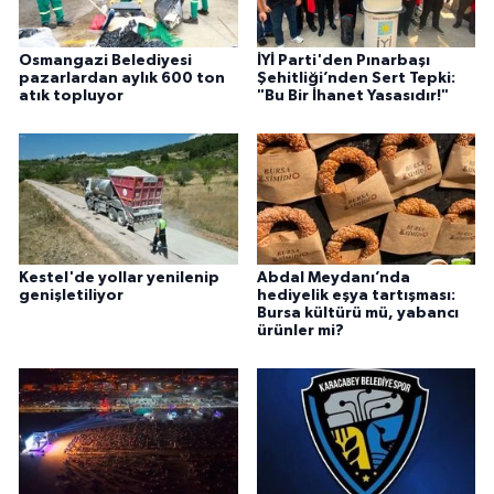
Osmangazi Belediyesi
İYİ Parti'den Pınarbaşı
pazarlardan aylık 600 ton
Şehitliği’nden Sert Tepki:
atık topluyor
"Bu Bir İhanet Yasasıdır!"
Kestel'de yollar yenilenip
Abdal Meydanı’nda
genişletiliyor
hediyelik eşya tartışması:
Bursa kültürü mü, yabancı
ürünler mi?