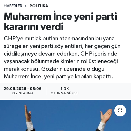
HABERLER
POLITIKA
Sağlık
Muharrem İnce yeni parti
kararını verdi
Spor
CHP'ye mutlak butlan atanmasından bu yana
Teknoloji
süregelen yeni parti söylentileri, her geçen gün
ciddileşmeye devam ederken, CHP içerisinde
Yaşam
yaşanacak bölünmede kimlerin rol üstleneceği
merak konusu. Gözlerin üzerinde olduğu
Muharrem İnce, yeni partiye kapıları kapattı.
29.06.2026 - 08:06
1 DK
YAYINLANMA
OKUNMA SÜRESI