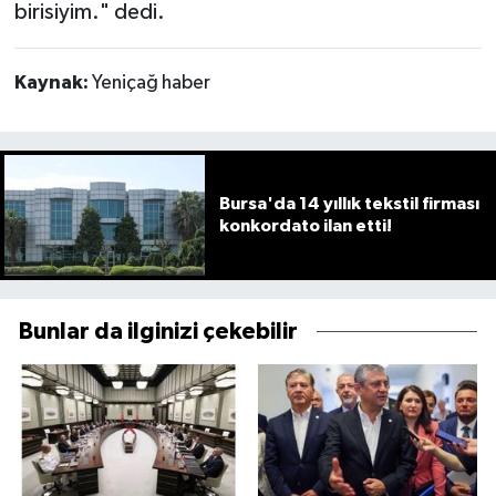
birisiyim." dedi.
Kaynak:
Yeniçağ haber
Bursa'da 14 yıllık tekstil firması
konkordato ilan etti!
Bunlar da ilginizi çekebilir