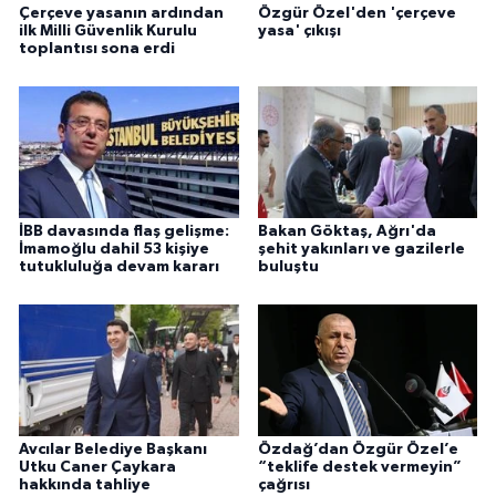
Çerçeve yasanın ardından
Özgür Özel'den 'çerçeve
ilk Milli Güvenlik Kurulu
yasa' çıkışı
toplantısı sona erdi
İBB davasında flaş gelişme:
Bakan Göktaş, Ağrı'da
İmamoğlu dahil 53 kişiye
şehit yakınları ve gazilerle
tutukluluğa devam kararı
buluştu
Avcılar Belediye Başkanı
Özdağ’dan Özgür Özel’e
Utku Caner Çaykara
“teklife destek vermeyin”
hakkında tahliye
çağrısı