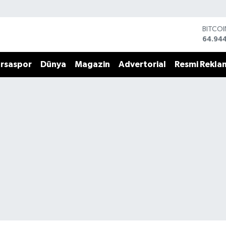
BITCO
64.94
DOLA
47,74
rsaspor
Dünya
Magazin
Advertorial
Resmi Rekla
EURO
55,25
STERLİ
64,481
GRAM 
6660.
BİST1
13.779