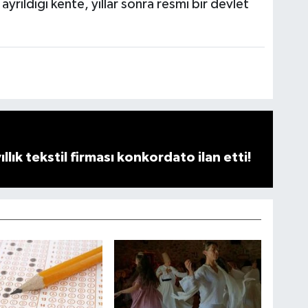
yrıldığı kente, yıllar sonra resmi bir devlet
llık tekstil firması konkordato ilan etti!