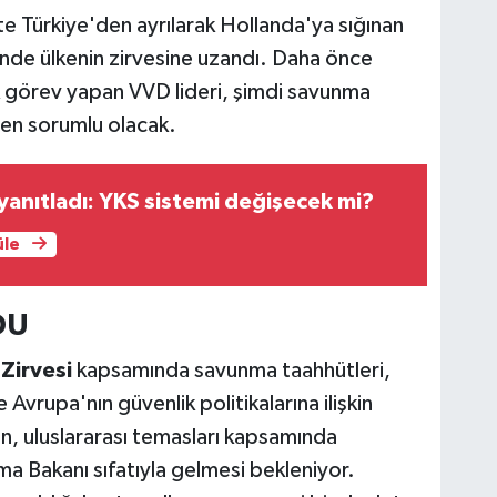
te Türkiye'den ayrılarak Hollanda'ya sığınan
içinde ülkenin zirvesine uzandı. Daha önce
 görev yapan VVD lideri, şimdi savunma
nden sorumlu olacak.
yanıtladı: YKS sistemi değişecek mi?
üle
DU
Zirvesi
kapsamında savunma taahhütleri,
 Avrupa'nın güvenlik politikalarına ilişkin
n, uluslararası temasları kapsamında
 Bakanı sıfatıyla gelmesi bekleniyor.