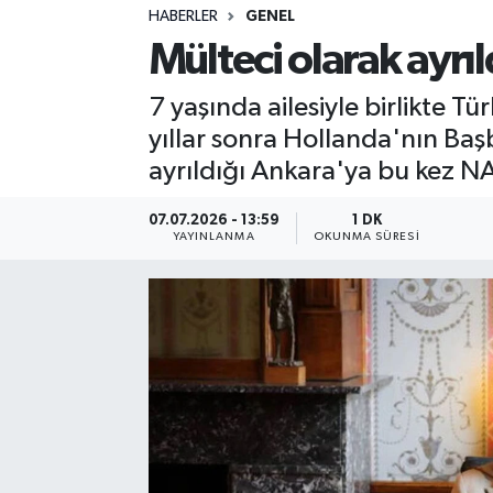
HABERLER
GENEL
Sağlık
Mülteci olarak ayrı
Spor
7 yaşında ailesiyle birlikte 
yıllar sonra Hollanda'nın Ba
Teknoloji
ayrıldığı Ankara'ya bu kez NA
Yaşam
07.07.2026 - 13:59
1 DK
YAYINLANMA
OKUNMA SÜRESI