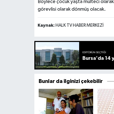
Böylece çocuk yaşta mülteci olarak a
görevlisi olarak dönmüş olacak.
Kaynak:
HALK TV HABER MERKEZİ
EDITÖRÜN SEÇTIĞI
Bursa'da 14 yı
Bunlar da ilginizi çekebilir