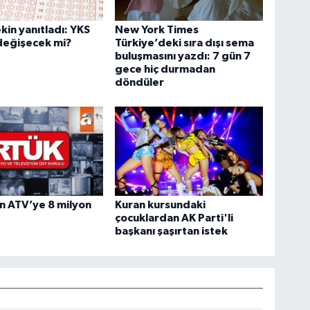
kin yanıtladı: YKS
New York Times
değişecek mi?
Türkiye’deki sıra dışı sema
buluşmasını yazdı: 7 gün 7
gece hiç durmadan
döndüler
n ATV’ye 8 milyon
Kuran kursundaki
çocuklardan AK Parti'li
başkanı şaşırtan istek