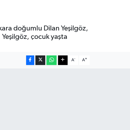
nkara doğumlu Dilan Yeşilgöz,
 Yeşilgöz, çocuk yaşta
-
+
A
A