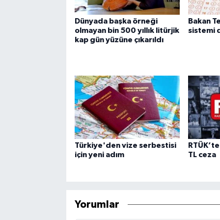
Dünyada başka örneği
Bakan Te
olmayan bin 500 yıllık litürjik
sistemi 
kap gün yüzüne çıkarıldı
Türkiye'den vize serbestisi
RTÜK’te
için yeni adım
TL ceza
Yorumlar