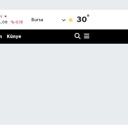
IN
°
30
Bursa
4,08
%-0.18
R
36
%0.18
m
Künye
10
%0.32
N
1
%0.38
ALTIN
55
%0.03
00
%-14