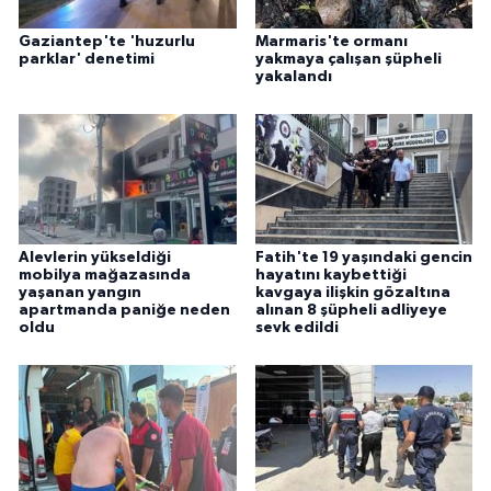
Gaziantep'te 'huzurlu
Marmaris'te ormanı
parklar' denetimi
yakmaya çalışan şüpheli
yakalandı
Alevlerin yükseldiği
Fatih'te 19 yaşındaki gencin
mobilya mağazasında
hayatını kaybettiği
yaşanan yangın
kavgaya ilişkin gözaltına
apartmanda paniğe neden
alınan 8 şüpheli adliyeye
oldu
sevk edildi