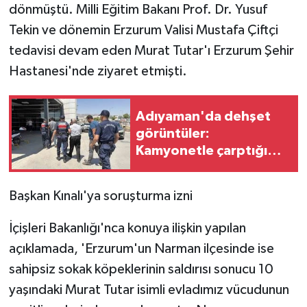
dönmüştü. Milli Eğitim Bakanı Prof. Dr. Yusuf
Tekin ve dönemin Erzurum Valisi Mustafa Çiftçi
tedavisi devam eden Murat Tutar'ı Erzurum Şehir
Hastanesi'nde ziyaret etmişti.
Adıyaman'da dehşet
görüntüler:
Kamyonetle çarptığı
şahsı metrelerce fırlattı
Başkan Kınalı'ya soruşturma izni
İçişleri Bakanlığı'nca konuya ilişkin yapılan
açıklamada, 'Erzurum'un Narman ilçesinde ise
sahipsiz sokak köpeklerinin saldırısı sonucu 10
yaşındaki Murat Tutar isimli evladımız vücudunun