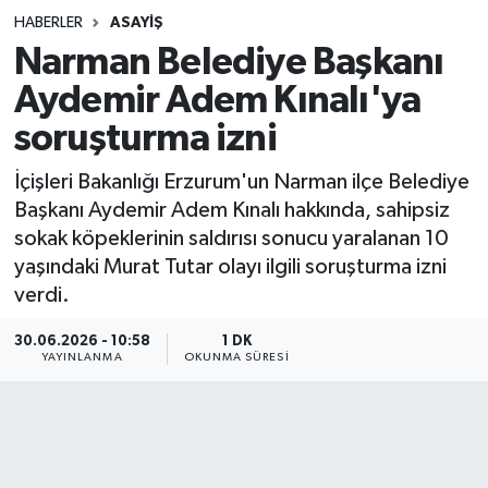
HABERLER
ASAYIŞ
Sağlık
Narman Belediye Başkanı
Aydemir Adem Kınalı'ya
Spor
soruşturma izni
Teknoloji
İçişleri Bakanlığı Erzurum'un Narman ilçe Belediye
Yaşam
Başkanı Aydemir Adem Kınalı hakkında, sahipsiz
sokak köpeklerinin saldırısı sonucu yaralanan 10
yaşındaki Murat Tutar olayı ilgili soruşturma izni
verdi.
30.06.2026 - 10:58
1 DK
YAYINLANMA
OKUNMA SÜRESI