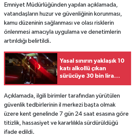
Emniyet Müdürlüğünden yapılan açıklamada,
vatandaşların huzur ve güvenliğinin korunması,
kamu düzeninin sağlanması ve olası risklerin
önlenmesi amacıyla uygulama ve denetimlerin
artırıldığı belirtildi.
Yasal sınırın yaklaşık 10
katı alkollü çıkan
sürücüye 30 bin lira
para cezası
Açıklamada, ilgili birimler tarafından yürütülen
güvenlik tedbirlerinin il merkezi başta olmak
üzere kent genelinde 7 gün 24 saat esasına göre
titizlik, hassasiyet ve kararlılıkla sürdürüldüğü
ifade edildi.