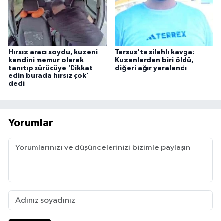
Hırsız aracı soydu, kuzeni
Tarsus'ta silahlı kavga:
kendini memur olarak
Kuzenlerden biri öldü,
tanıtıp sürücüye 'Dikkat
diğeri ağır yaralandı
edin burada hırsız çok'
dedi
Yorumlar