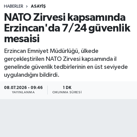
HABERLER
ASAYIŞ
Sağlık
NATO Zirvesi kapsamında
Erzincan'da 7/24 güvenlik
Spor
mesaisi
Teknoloji
Erzincan Emniyet Müdürlüğü, ülkede
Yaşam
gerçekleştirilen NATO Zirvesi kapsamında il
genelinde güvenlik tedbirlerinin en üst seviyede
uygulandığını bildirdi.
08.07.2026 - 09:46
1 DK
YAYINLANMA
OKUNMA SÜRESI