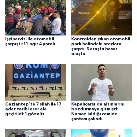
İşçi servisi ile otomobil
Kontrolden çıkan otomobil
çarpıştı: 1'i ağır 4 yaralı
park halindeki araçlara
çarptı: 3 araçta hasar
oluştu
Gaziantep'te 7 silah ile 17
Kapalıçarşı'da altınlarını
adet tarihi eser ele
bozdurmaya gitmişti:
geçirildi: 1 gözaltı
Namaz kıldığı camide
çantası çalındı