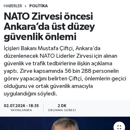
HABERLER
POLITIKA
Sağlık
NATO Zirvesi öncesi
Ankara’da üst düzey
Spor
güvenlik önlemi
Teknoloji
İçişleri Bakanı Mustafa Çiftçi, Ankara’da
Yaşam
düzenlenecek NATO Liderler Zirvesi için alınan
güvenlik ve trafik tedbirlerine ilişkin açıklama
yaptı. Zirve kapsamında 56 bin 288 personelin
görev yapacağını belirten Çiftçi, önlemlerin geçici
olduğunu ve ortak güvenlik amacıyla
uygulandığını söyledi.
02.07.2026 - 18:35
2 DK
YAYINLANMA
OKUNMA SÜRESI