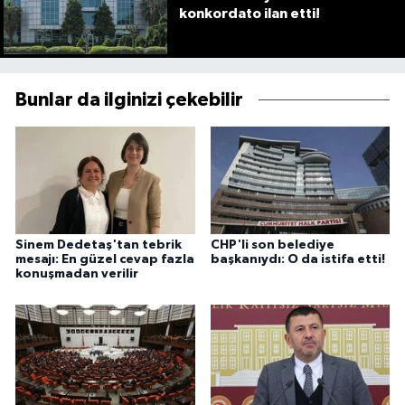
konkordato ilan etti!
Bunlar da ilginizi çekebilir
Sinem Dedetaş'tan tebrik
CHP'li son belediye
mesajı: En güzel cevap fazla
başkanıydı: O da istifa etti!
konuşmadan verilir