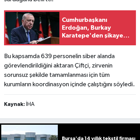
Cumhurbaşkanı
Erdoğan, Burkay
Karatepe'den şikayetçi
oldu
Bu kapsamda 639 personelin siber alanda
görevlendirildiğini aktaran Çiftçi, zirvenin
sorunsuz şekilde tamamlanması için tüm
kurumların koordinasyon içinde çalıştığını söyledi.
Kaynak:
İHA
Bursa'da 14 yıllık tekstil firması