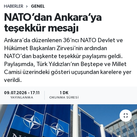
HABERLER
GENEL
Sağlık
NATO’dan Ankara’ya
teşekkür mesajı
Spor
Ankara’da düzenlenen 36’ncı NATO Devlet ve
Teknoloji
Hükümet Başkanları Zirvesi’nin ardından
NATO’dan başkente teşekkür paylaşımı geldi.
Yaşam
Paylaşımda, Türk Yıldızları’nın Beştepe ve Millet
Camisi üzerindeki gösteri uçuşundan karelere yer
verildi.
09.07.2026 - 17:11
1 DK
YAYINLANMA
OKUNMA SÜRESI