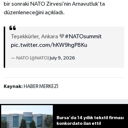
bir sonraki NATO Zirvesi’nin Arnavutluk’ta
düzenleneceğini açıkladı.
Teşekkürler, Ankara 💙
#NATOsummit
pic.twitter.com/hKW9hgP8Ku
— NATO (@NATO)
July 9, 2026
Kaynak:
HABER MERKEZİ
Bursa'da 14 yıllık tekstil firması
konkordato ilan etti!