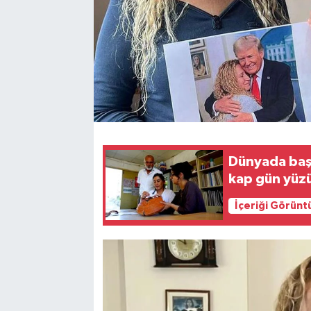
Dünyada başk
kap gün yüzü
İçeriği Görünt