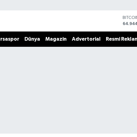
DOLA
47,74
EURO
55,25
rsaspor
Dünya
Magazin
Advertorial
Resmi Rekla
STERLİ
64,481
GRAM 
6660.
BİST1
13.779
BITCO
64.94