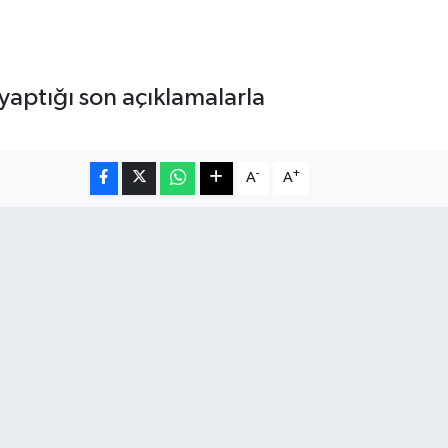
aptığı son açıklamalarla
-
+
A
A