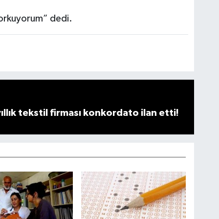
korkuyorum” dedi.
llık tekstil firması konkordato ilan etti!