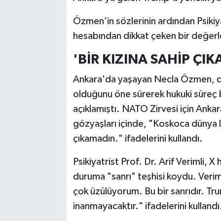
Özmen'in sözlerinin ardından Psikiya
hesabından dikkat çeken bir değer
'BİR KIZINA SAHİP ÇI
Ankara'da yaşayan Necla Özmen, da
olduğunu öne sürerek hukuki süreç b
açıklamıştı. NATO Zirvesi için Ank
gözyaşları içinde, "Koskoca dünya li
çıkamadın." ifadelerini kullandı.
Psikiyatrist Prof. Dr. Arif Verimli,
duruma "sanrı" teşhisi koydu. Verim
çok üzülüyorum. Bu bir sanrıdır. Tr
inanmayacaktır." ifadelerini kullandı