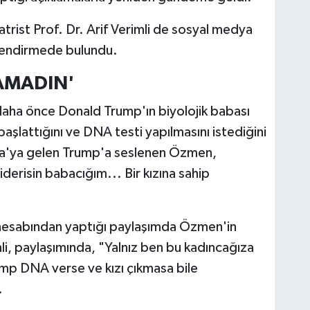
trist Prof. Dr. Arif Verimli de sosyal medya
lendirmede bulundu.
KAMADIN'
ha önce Donald Trump'ın biyolojik babası
aşlattığını ve DNA testi yapılmasını istediğini
ara'ya gelen Trump'a seslenen Özmen,
derisin babacığım... Bir kızına sahip
 X hesabından yaptığı paylaşımda Özmen'in
li, paylaşımında, "Yalnız ben bu kadıncağıza
ump DNA verse ve kızı çıkmasa bile
.