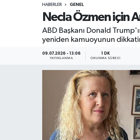
HABERLER
GENEL
Sağlık
Necla Özmen için Ar
Spor
ABD Başkanı Donald Trump'ın
yeniden kamuoyunun dikkatin
Teknoloji
09.07.2026 - 13:06
1 DK
Yaşam
YAYINLANMA
OKUNMA SÜRESI