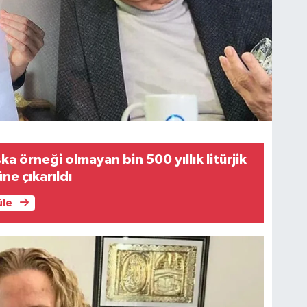
a örneği olmayan bin 500 yıllık litürjik
ne çıkarıldı
üle