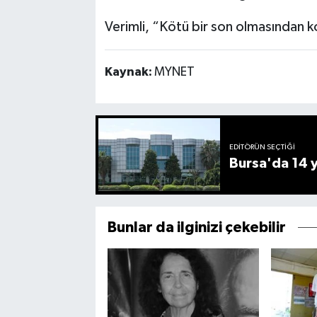
Verimli, “Kötü bir son olmasından 
Kaynak:
MYNET
EDITÖRÜN SEÇTIĞI
Bursa'da 14 yı
Bunlar da ilginizi çekebilir