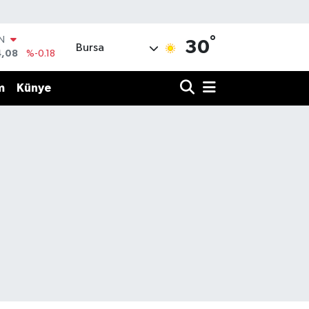
°
R
30
Bursa
36
%0.18
10
%0.32
m
Künye
N
1
%0.38
ALTIN
55
%0.03
00
%-14
IN
4,08
%-0.18