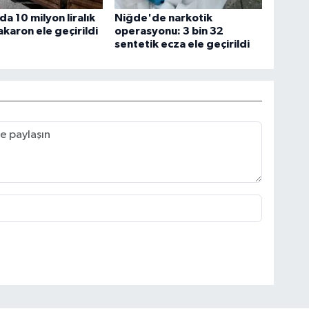
da 10 milyon liralık
Niğde'de narkotik
karon ele geçirildi
operasyonu: 3 bin 32
sentetik ecza ele geçirildi