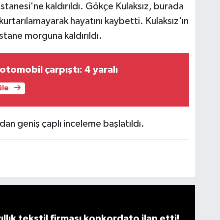
stanesi'ne kaldırıldı. Gökçe Kulaksız, burada
urtarılamayarak hayatını kaybetti. Kulaksız'ın
stane morguna kaldırıldı.
otomobil çarpıştı: 4 yaralı
üle
ından geniş çaplı inceleme başlatıldı.
llık tekstil firması konkordato ilan etti!