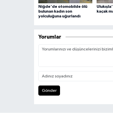
Niğde'de otomobilde ölü
Ulukışla'
bulunan kadın son
kaçak ma
yolculuğuna uğurlandı
Yorumlar
Gönder