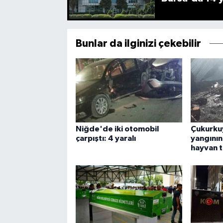
Bunlar da ilginizi çekebilir
Niğde'de iki otomobil
Çukurkuy
çarpıştı: 4 yaralı
yangını
hayvan t