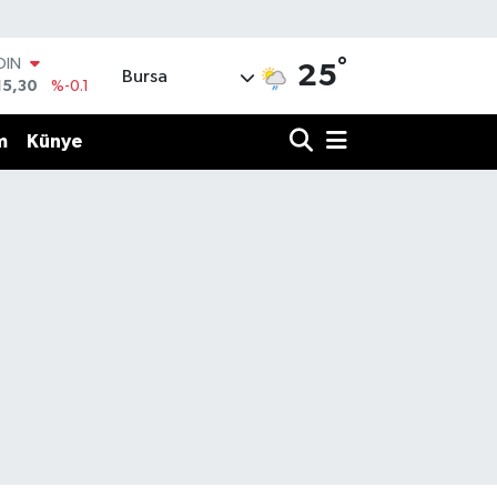
°
OIN
25
Bursa
15,30
%-0.1
AR
436
%0.18
m
Künye
O
510
%0.32
LİN
811
%0.38
 ALTIN
.55
%0
100
79
%-14