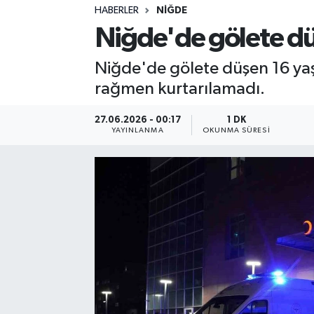
HABERLER
NIĞDE
Sağlık
Niğde'de gölete dü
Spor
Niğde'de gölete düşen 16 yaş
rağmen kurtarılamadı.
Teknoloji
27.06.2026 - 00:17
1 DK
Yaşam
YAYINLANMA
OKUNMA SÜRESI