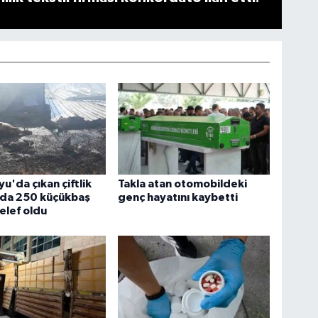
u'da çıkan çiftlik
Takla atan otomobildeki
nda 250 küçükbaş
genç hayatını kaybetti
elef oldu