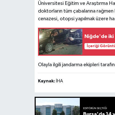
Üniversitesi Eğitim ve Araştırma Ha
doktorların tüm çabalarına rağmen k
cenazesi, otopsi yapılmak üzere ha
Niğde'de iki 
İçeriği Görünt
Olayla ilgili jandarma ekipleri taraf
Kaynak:
İHA
EDITÖRÜN SEÇTIĞI
Bursa'da 14 yı