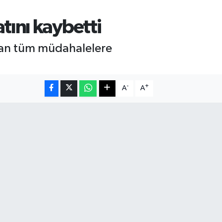
tını kaybetti
ılan tüm müdahalelere
-
+
A
A