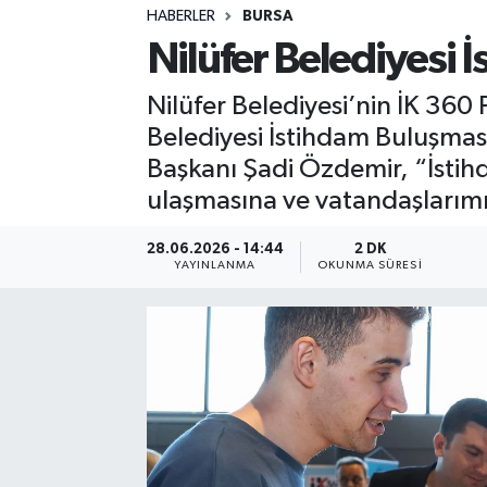
HABERLER
BURSA
Sağlık
Nilüfer Belediyesi 
Spor
Nilüfer Belediyesi’nin İK 360
Belediyesi İstihdam Buluşması”
Teknoloji
Başkanı Şadi Özdemir, “İstihd
ulaşmasına ve vatandaşlarımı
Yaşam
28.06.2026 - 14:44
2 DK
YAYINLANMA
OKUNMA SÜRESI