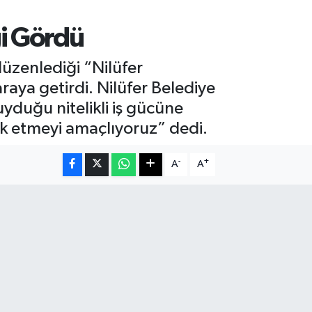
gi Gördü
düzenlediği “Nilüfer
araya getirdi. Nilüfer Belediye
yduğu nitelikli iş gücüne
ük etmeyi amaçlıyoruz” dedi.
-
+
A
A