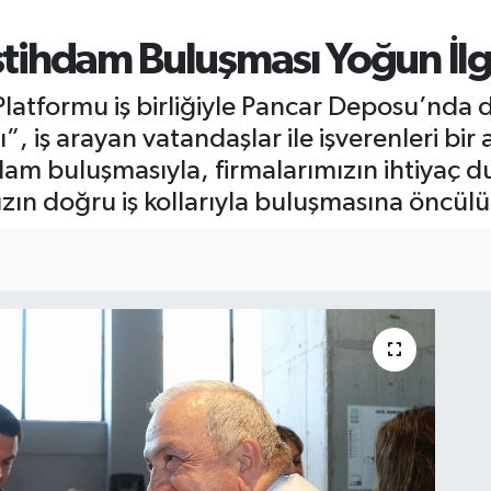
İstihdam Buluşması Yoğun İl
 Platformu iş birliğiyle Pancar Deposu’nda 
, iş arayan vatandaşlar ile işverenleri bir 
am buluşmasıyla, firmalarımızın ihtiyaç du
zın doğru iş kollarıyla buluşmasına öncül