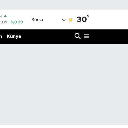
°
R
30
Bursa
86
%0.06
00
%0.1
m
Künye
N
38
%0.21
ALTIN
4
%0.32
0
%48
IN
2,05
%0.69