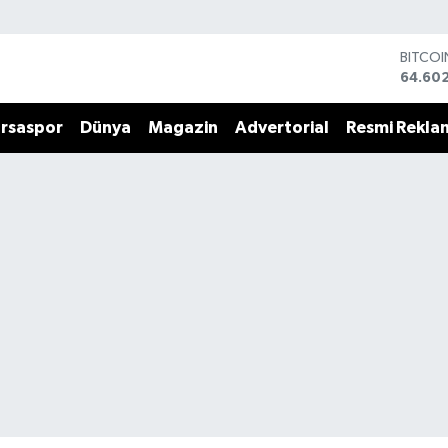
DOLA
47,59
EURO
55,07
rsaspor
Dünya
Magazin
Advertorial
Resmi Rekla
STERLİ
64,24
GRAM 
6513.9
BİST10
13.768
BITCO
64.60