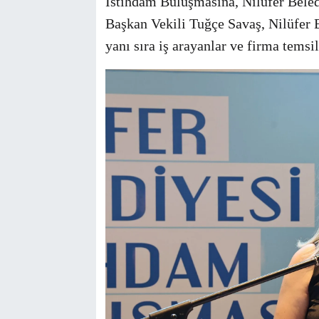
İstihdam Buluşmasına, Nilüfer Beled
Başkan Vekili Tuğçe Savaş, Nilüfer 
yanı sıra iş arayanlar ve firma temsilc