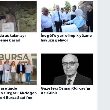
a aç kalan ayı
İnegöl’e yarı olimpik yüzme
yemek aradı
havuzu geliyor
yasetinde
Gazeteci Osman Gürçay'ın
to rüzgarı: Akdoğan
Acı Günü
eri Bursa Saati’ne