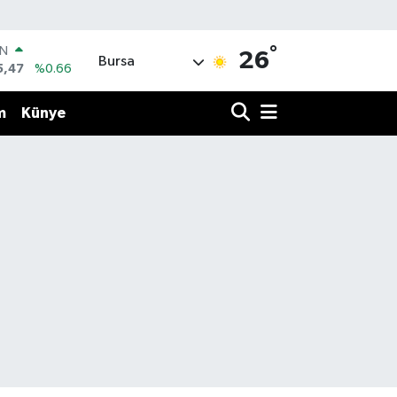
°
IN
26
Bursa
5,47
%0.66
R
86
%0.06
m
Künye
00
%0.1
İN
38
%0.21
ALTIN
23
%0.39
00
3
%0