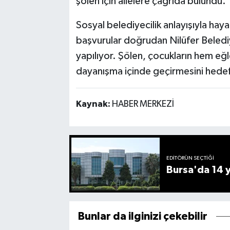
şölen için ailelere çağrıda bulundu.
Sosyal belediyecilik anlayışıyla ha
başvurular doğrudan Nilüfer Beled
yapılıyor. Şölen, çocukların hem eğl
dayanışma içinde geçirmesini hedef
Kaynak:
HABER MERKEZİ
EDITÖRÜN SEÇTIĞI
Bursa'da 14 yı
Bunlar da ilginizi çekebilir