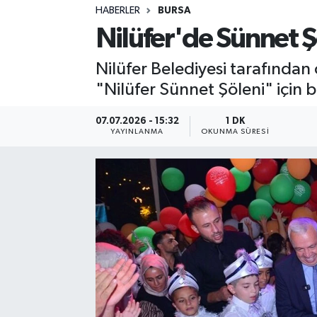
HABERLER
BURSA
Sağlık
Nilüfer'de Sünnet Ş
Spor
Nilüfer Belediyesi tarafında
"Nilüfer Sünnet Şöleni" için 
Teknoloji
07.07.2026 - 15:32
1 DK
Yaşam
YAYINLANMA
OKUNMA SÜRESI