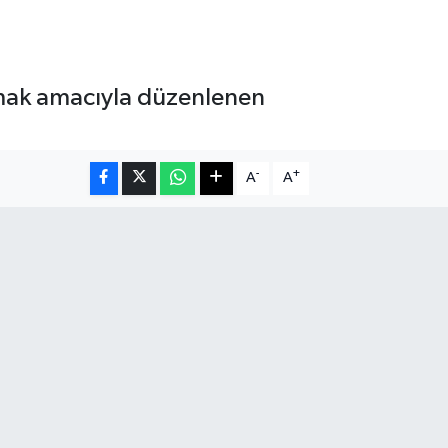
lmak amacıyla düzenlenen
-
+
A
A