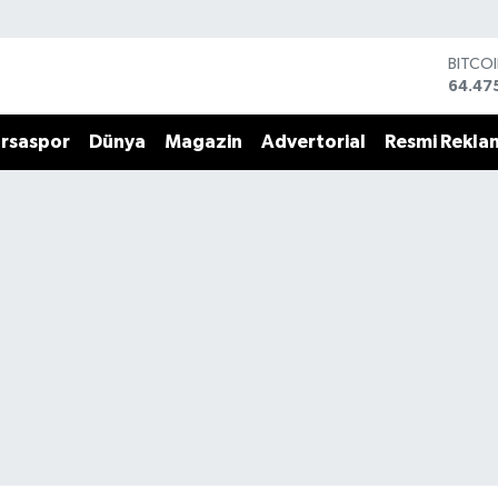
BITCO
64.47
DOLA
47,59
rsaspor
Dünya
Magazin
Advertorial
Resmi Rekla
EURO
55,07
STERL
64,24
GRAM 
6518.
BİST1
13.70