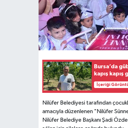
Bursa’da güb
kapış kapış 
İçeriği Görünt
Nilüfer Belediyesi tarafından çocuk
amacıyla düzenlenen "Nilüfer Sünne
Nilüfer Belediye Başkanı Şadi Özdem