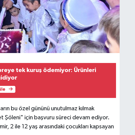
reye tek kuruş ödemiyor: Ürünleri
gidiyor
üle
ların bu özel gününü unutulmaz kılmak
t Şöleni" için başvuru süreci devam ediyor.
ir, 2 ile 12 yaş arasındaki çocukları kapsayan