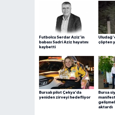
Futbolcu Serdar Aziz’in
Uludağ'd
babası Sadri Aziz hayatını
çöpten 
kaybetti
Bursalı pilot Çekya’da
Bursa si
yeniden zirveyi hedefliyor
manifes
gelişmel
aktardı